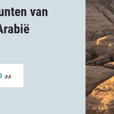
unten van
Arabië
00
p.p.