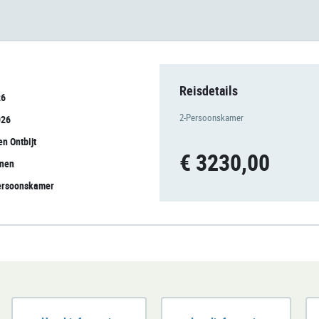
Reisdetails
26
2-Persoonskamer
026
en Ontbijt
€ 3230,00
onen
Persoonskamer