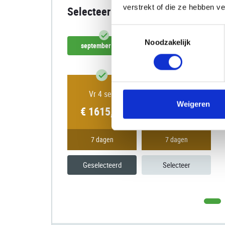
verstrekt of die ze hebben v
Selecteer datum
Toestemmingsselectie
Noodzakelijk
september 2026
oktober 2026
Vr 4 sep
Vr 18 sep
Weigeren
€ 1615,00
€ 1615,00
7 dagen
7 dagen
Geselecteerd
Selecteer