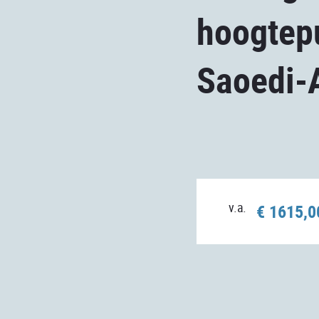
hoogtep
Saoedi-
v.a.
€ 1615,