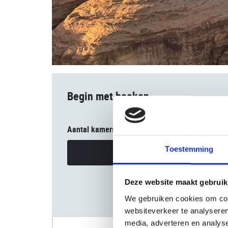
Begin met boeken
Aantal kamers
Toestemming
Uw reisgezelschap
Deze website maakt gebruik
We gebruiken cookies om cont
websiteverkeer te analyseren
media, adverteren en analys