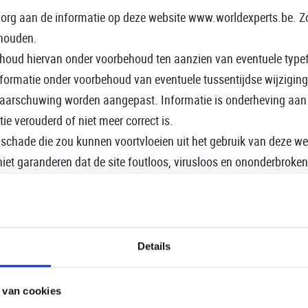
zorg aan de informatie op deze website www.worldexperts.be. Z
 houden.
inhoud hiervan onder voorbehoud ten aanzien van eventuele type
informatie onder voorbehoud van eventuele tussentijdse wijzigin
aarschuwing worden aangepast. Informatie is onderheving aan
ie verouderd of niet meer correct is.
 schade die zou kunnen voortvloeien uit het gebruik van deze we
iet garanderen dat de site foutloos, virusloos en ononderbroken
ar andere websites of bronnen. Indien u gebruik maakt van deze 
ntuele links zijn dus slechts ter informatie van de gebruiker van
k voor de informatie, beschikbaarheid of bronnen van deze webs
Details
 met betrekking tot de inhoud, advertenties, producten of ande
k daarvan.
 van cookies