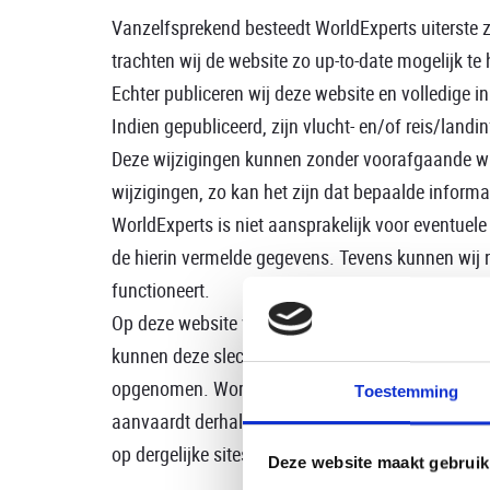
Vanzelfsprekend besteedt WorldExperts uiterste 
trachten wij de website zo up-to-date mogelijk te
Echter publiceren wij deze website en volledige 
Indien gepubliceerd, zijn vlucht- en/of reis/land
Deze wijzigingen kunnen zonder voorafgaande w
wijzigingen, zo kan het zijn dat bepaalde informat
WorldExperts is niet aansprakelijk voor eventuele
de hierin vermelde gegevens. Tevens kunnen wij n
functioneert.
Op deze website vindt u verwijzingen en links na
kunnen deze slechts dienen ter ondersteuning. Eve
opgenomen. WorldExperts is niet verantwoordelij
Toestemming
aanvaardt derhalve geen enkele aansprakelijkheid
op dergelijke sites of de gevolgen van het gebrui
Deze website maakt gebruik