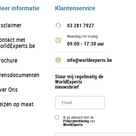
eer informatie
Klantenservice
isclaimer
03 281 7927
Maandag t/m vrijdag
ontact met
09:00 - 17:30 uur
orldExperts.be
rochure
info@worldexperts.be
rensdocumenten
Stuur mij regelmatig de
WorldExperts
nieuwsbrief
ver Ons
eizen op maat
Ik ga akkoord met de
Privacyverklaring
van
WorldExperts
.