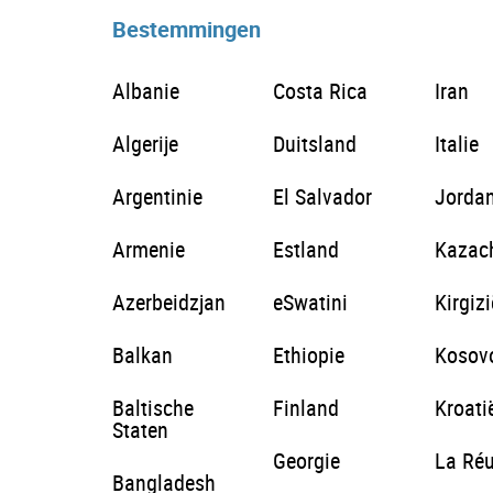
Bestemmingen
Albanie
Costa Rica
Iran
Algerije
Duitsland
Italie
Argentinie
El Salvador
Jordan
Armenie
Estland
Kazac
Azerbeidzjan
eSwatini
Kirgizi
Balkan
Ethiopie
Kosov
Baltische
Finland
Kroati
Staten
Georgie
La Ré
Bangladesh