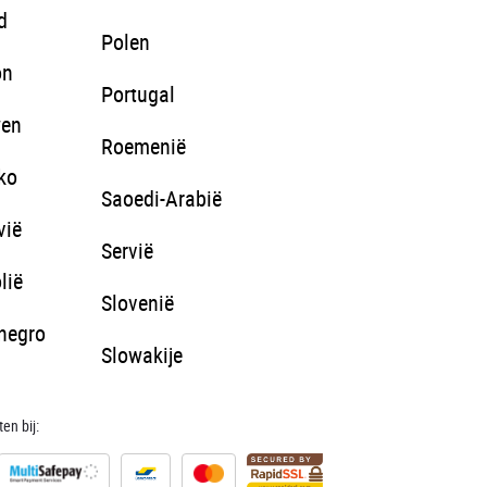
d
Polen
on
Portugal
wen
Roemenië
ko
Saoedi-Arabië
vië
Servië
lië
Slovenië
negro
Slowakije
en bij: