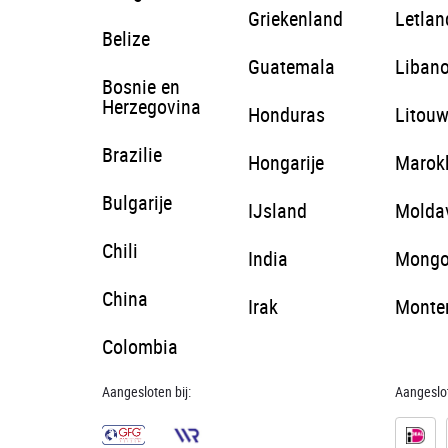
Griekenland
Letlan
Belize
Guatemala
Liban
Bosnie en
Herzegovina
Honduras
Litou
Brazilie
Hongarije
Marok
Bulgarije
IJsland
Molda
Chili
India
Mongo
China
Irak
Monte
Colombia
Aangesloten bij:
Aangeslot