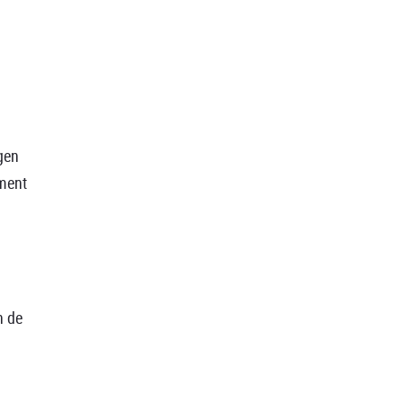
gen
ument
n de