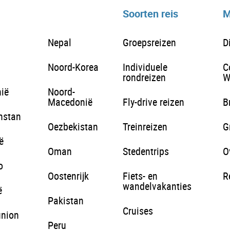
Soorten reis
M
Nepal
Groepsreizen
D
Noord-Korea
Individuele
C
rondreizen
W
ië
Noord-
Macedonië
Fly-drive reizen
B
hstan
Oezbekistan
Treinreizen
G
ë
Oman
Stedentrips
O
o
Oostenrijk
Fiets- en
R
wandelvakanties
ë
Pakistan
Cruises
union
Peru