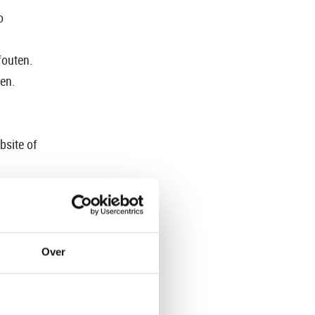
o
fouten.
gen.
bsite of
links
 de site
ite en
Over
re zaken