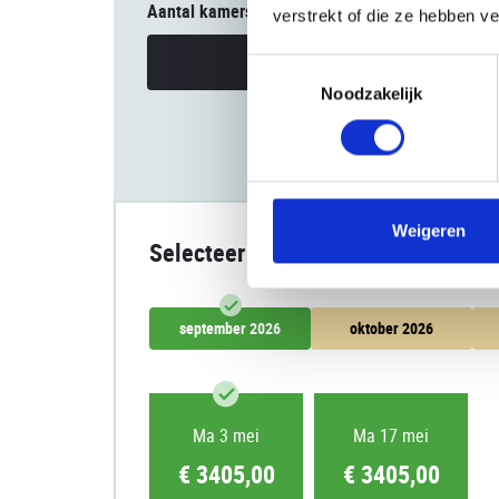
Aantal kamers
verstrekt of die ze hebben v
Uw reisgezelschap
Toestemmingsselectie
Noodzakelijk
Weigeren
Selecteer datum
september 2026
oktober 2026
Ma 3 mei
Ma 17 mei
€ 3405,00
€ 3405,00