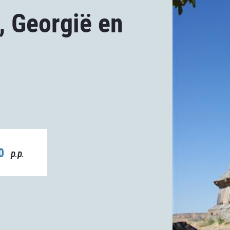
, Georgië en
00
p.p.