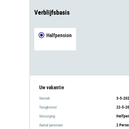
Verblijfsbasis
Halfpension
Uw vakantie
3-5-20
Vertrek
22-5-2
Terugkomst
Halfpe
Verzorging
2 Pers
Aantal personen