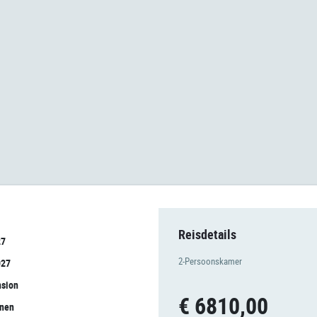
Reisdetails
27
2-Persoonskamer
027
nsion
€ 6810,00
onen