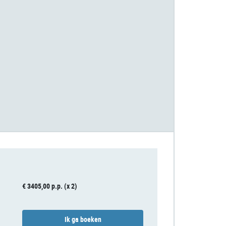
€ 3405,00 p.p. (x 2)
Ik ga boeken