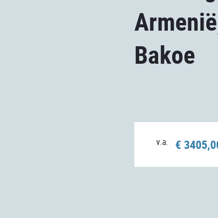
Armenië
Bakoe
v.a.
€ 3405,