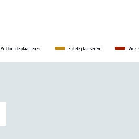
Voldoende plaatsen vrij
Enkele plaatsen vrij
Volze