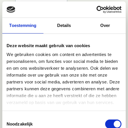
Landinformatie
Extra’s
Toestemming
Details
Over
Deze website maakt gebruik van cookies
We gebruiken cookies om content en advertenties te
Inclusief
personaliseren, om functies voor social media te bieden
• Alle transfers zoals beschreven in het
en om ons websiteverkeer te analyseren. Ook delen we
programma met lokale chauffeur
informatie over uw gebruik van onze site met onze
• Overnachtingen in comfortabele en goede 3-
partners voor social media, adverteren en analyse. Deze
sterrenhotels op basis van logies/ontbijt
partners kunnen deze gegevens combineren met andere
• Treinreis Moskou - Vladimir in een 4-
informatie die u aan ze heeft verstrekt of die ze hebben
persoonscouchette op dag 3
verzameld op basis van uw gebruik van hun services.
• Treinticket Moskou - Velikiy Novgorod in een 4-
persoonscouchette op dag 10
Toestemmingsselectie
Noodzakelijk