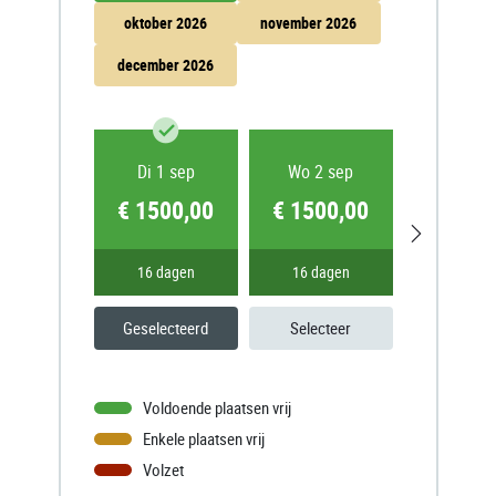
oktober 2026
november 2026
december 2026
Di 1 sep
Wo 2 sep
Do 3 s
€ 1500,00
€ 1500,00
€ 1500
16 dagen
16 dagen
16 dag
Geselecteerd
Selecteer
Selecte
Voldoende plaatsen vrij
Enkele plaatsen vrij
Volzet