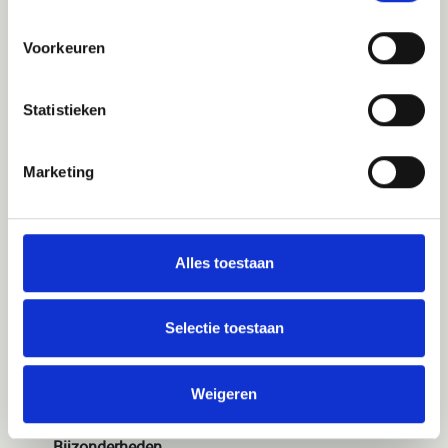
Exclusief
• Internationale vlucht. WorldExperts assisteert u
Voorkeuren
graag bij het selecteren van uw vlucht.
• Visumverzorging Rusland € 140,- p.p.
Statistieken
• Upgrade nachttrein Yaroslavl - Moskou of
Moskou - Velikiy Novgorod in een 2-
Marketing
persoonscouchette € 110,- per persoon per
traject
• Treinticket Velikiy Novgorod - Sint-Petersburg in
een 4-persoonscouchette op dag 12 (op het
Alles toestaan
station te koop)
• Reserveringskosten
Selectie toestaan
• Reis- en/of annuleringsverzekering
• Bijkomende kosten ter plaatse: fooien,
optionele excursies etc.
Weigeren
Bijzonderheden