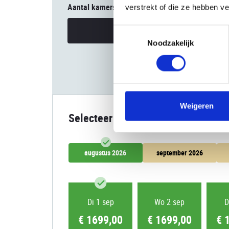
Aantal kamers
verstrekt of die ze hebben v
Uw reisgezelschap
Toestemmingsselectie
Noodzakelijk
Weigeren
Selecteer datum
augustus 2026
september 2026
Di 1 sep
Wo 2 sep
D
€ 1699,00
€ 1699,00
€ 