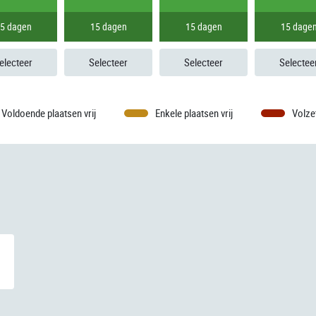
5 dagen
15 dagen
15 dagen
15 dage
electeer
Selecteer
Selecteer
Selectee
Voldoende plaatsen vrij
Enkele plaatsen vrij
Volze