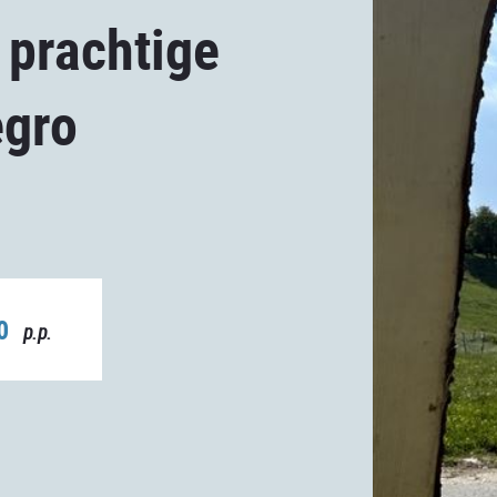
 prachtige
gro
00
p.p.