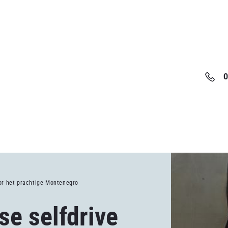
0
or het prachtige Montenegro
e selfdrive