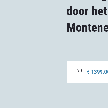
door het
Montene
v.a.
€ 1399,