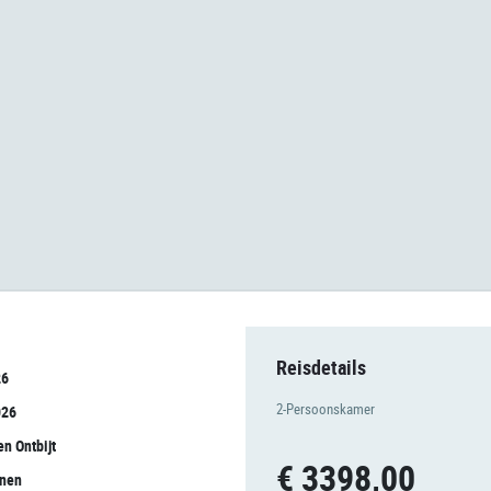
Reisdetails
26
2-Persoonskamer
026
en Ontbijt
€ 3398,00
onen