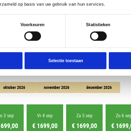
erzameld op basis van uw gebruik van hun services.
Uw huidige selectie
Voorkeuren
Statistieken
2 Volwassenen
Kamer 1:
Selectie toestaan
oktober 2026
november 2026
december 2026
o 3 sep
Vr 4 sep
Za 5 sep
Zo 6 se
1699,00
€ 1699,00
€ 1699,00
€ 1699,