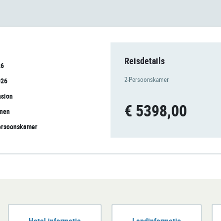
Reisdetails
26
2-Persoonskamer
026
nsion
€ 5398,00
onen
Persoonskamer