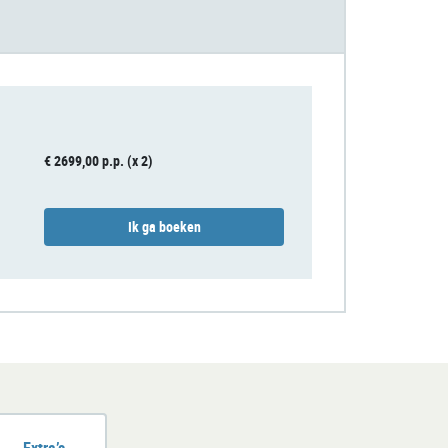
€ 2699,00 p.p. (x 2)
Ik ga boeken