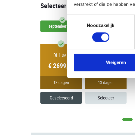
Selecteer datum
verstrekt of die ze hebben v
Toestemmingsselectie
Noodzakelijk
september 2026
oktober 2026
Di 1 sep
Ma 21 sep
Weigeren
€ 2699,00
€ 2699,00
13 dagen
13 dagen
Geselecteerd
Selecteer