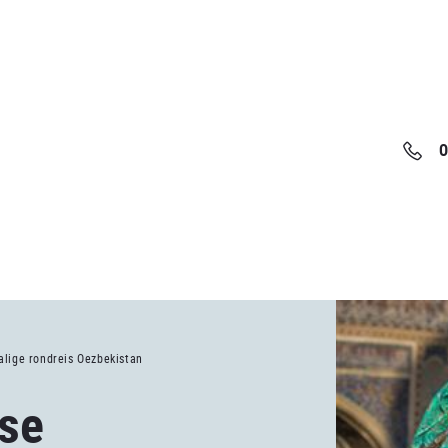
0
lige rondreis Oezbekistan
se