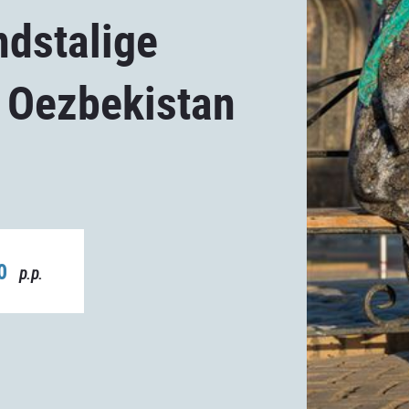
ndstalige
s Oezbekistan
00
p.p.