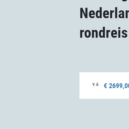
Nederla
rondrei
v.a.
€ 2699,