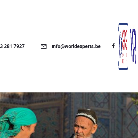
3 281 7927
info@worldexperts.be