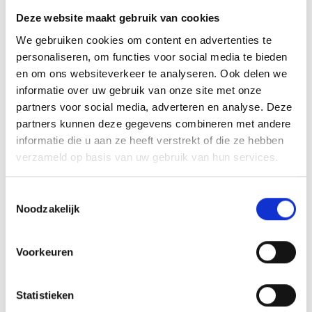
Deze website maakt gebruik van cookies
We gebruiken cookies om content en advertenties te
Bestemmingen
personaliseren, om functies voor social media te bieden
en om ons websiteverkeer te analyseren. Ook delen we
Albanie
informatie over uw gebruik van onze site met onze
partners voor social media, adverteren en analyse. Deze
Algerije
partners kunnen deze gegevens combineren met andere
informatie die u aan ze heeft verstrekt of die ze hebben
Argentinie
verzameld op basis van uw gebruik van hun services.
Armenie
Toestemmingsselectie
Noodzakelijk
Azerbeidzjan
Balkan
Voorkeuren
Baltische Staten
Statistieken