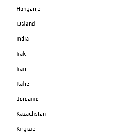
Hongarije
IJsland
India
Irak
Iran
Italie
Jordanië
Kazachstan
Kirgizië