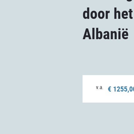
door het
Albanië
v.a.
€ 1255,