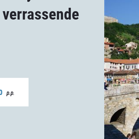
 verrassende
00
p.p.