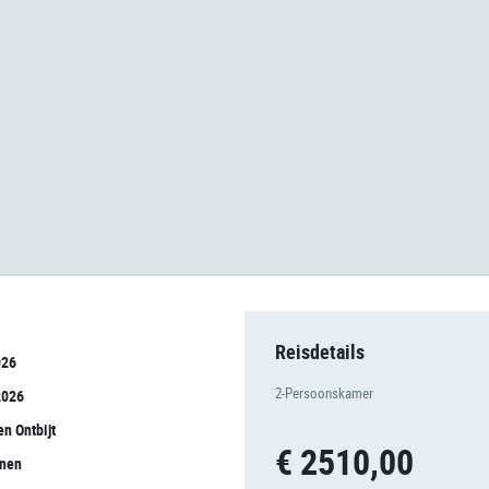
Reisdetails
026
2-Persoonskamer
2026
en Ontbijt
€ 2510,00
onen