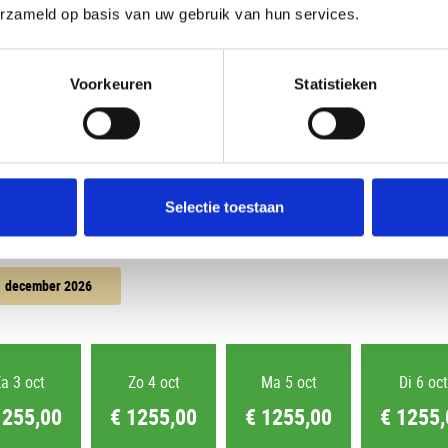
erzameld op basis van uw gebruik van hun services.
Uw huidige selectie
Voorkeuren
Statistieken
2 Volwassenen
Kamer 1:
Selectie toestaan
december 2026
a 3 oct
Zo 4 oct
Ma 5 oct
Di 6 oct
1255,00
€ 1255,00
€ 1255,00
€ 1255,