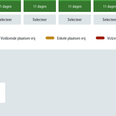
1 dagen
11 dagen
11 dagen
11 dage
electeer
Selecteer
Selecteer
Selectee
Voldoende plaatsen vrij
Enkele plaatsen vrij
Volze