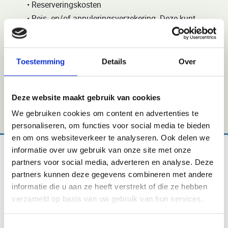
• Reserveringskosten
• Reis- en/of annuleringsverzekering. Deze kunt
u afsluiten via WorldExperts.
• Optioneel afscheidsdiner met folkloreshow €
20,- per persoon
Toestemming
Details
Over
• Optioneel wijnproeverij € 15,- per persoon
• Bijkomende kosten ter plaatse: fooien,
Deze website maakt gebruik van cookies
optionele excursies etc.
We gebruiken cookies om content en advertenties te
personaliseren, om functies voor social media te bieden
en om ons websiteverkeer te analyseren. Ook delen we
informatie over uw gebruik van onze site met onze
partners voor social media, adverteren en analyse. Deze
partners kunnen deze gegevens combineren met andere
informatie die u aan ze heeft verstrekt of die ze hebben
verzameld op basis van uw gebruik van hun services.
Bestemmingen
Toestemmingsselectie