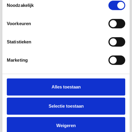
Albanie
Noodzakelijk
Algerije
Voorkeuren
Argentinie
Statistieken
Armenie
Azerbeidzjan
Marketing
Balkan
Baltische Staten
Alles toestaan
Bangladesh
Selectie toestaan
Belize
Weigeren
Bosnie en Herzegovina