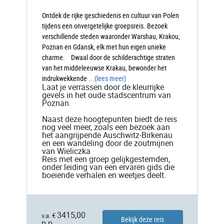
Ontdek de rijke geschiedenis en cultuur van Polen
tijdens een onvergetelijke groepsreis. Bezoek
verschillende steden waaronder Warshau, Krakou,
Poznan en Gdansk, elk met hun eigen unieke
charme. Dwaal door de schilderachtige straten
van het middeleeuwse Krakau, bewonder het
indrukwekkende
...
(lees meer)
Laat je verrassen door de kleurrijke
gevels in het oude stadscentrum van
Poznan.
Naast deze hoogtepunten biedt de reis
nog veel meer, zoals een bezoek aan
het aangrijpende Auschwitz-Birkenau
en een wandeling door de zoutmijnen
van Wieliczka
Reis met een groep gelijkgestemden,
onder leiding van een ervaren gids die
boeiende verhalen en weetjes deelt.
3415,00
v.a. €
Bekijk deze reis
p.p.