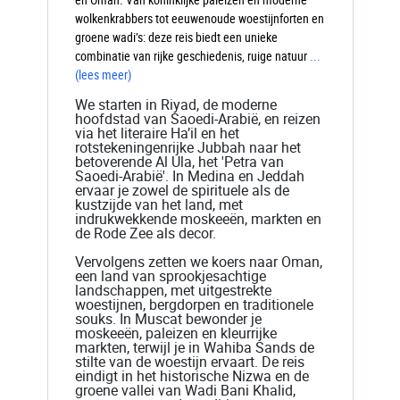
wolkenkrabbers tot eeuwenoude woestijnforten en
groene wadi’s: deze reis biedt een unieke
combinatie van rijke geschiedenis, ruige natuur
...
(lees meer)
We starten in Riyad, de moderne
hoofdstad van Saoedi-Arabië, en reizen
via het literaire Ha’il en het
rotstekeningenrijke Jubbah naar het
betoverende Al Ula, het 'Petra van
Saoedi-Arabië'. In Medina en Jeddah
ervaar je zowel de spirituele als de
kustzijde van het land, met
indrukwekkende moskeeën, markten en
de Rode Zee als decor.
Vervolgens zetten we koers naar Oman,
een land van sprookjesachtige
landschappen, met uitgestrekte
woestijnen, bergdorpen en traditionele
souks. In Muscat bewonder je
moskeeën, paleizen en kleurrijke
markten, terwijl je in Wahiba Sands de
stilte van de woestijn ervaart. De reis
eindigt in het historische Nizwa en de
groene vallei van Wadi Bani Khalid,