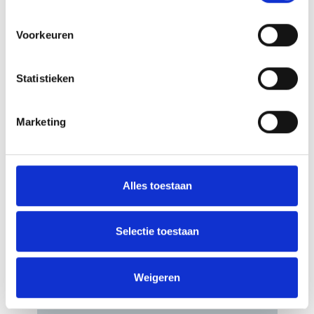
natuur van Kazachstan. U reis begint in de
levendige hoofdstad van Oezbekistan, waar u
wordt ondergedompeld in de cultuur, geschiedenis
Voorkeuren
en culinaire geneugten van dit fascinerende land.
Verken de klassieke
...
(lees meer)
Na het verkennen van de rijke erfgoed
Statistieken
van Oezbekistan, reist u verder naar het
indrukwekkende Almaty, de culturele
hoofdstad van Kazachstan, omringd
door majestueuze bergen en
Marketing
adembenemende natuurparken. Van
het mystieke Kaindy Meer met zijn
opdoemende boomstammen tot de
serene Kolsai Meren, deze reis biedt een
perfecte mix van cultuur, avontuur en
Alles toestaan
natuur. We beloven u de mooiste
kennismaking met de verborgen
schatten van Centraal-Azië!
Selectie toestaan
4199,00
Weigeren
v.a. €
Bekijk deze reis
p.p.