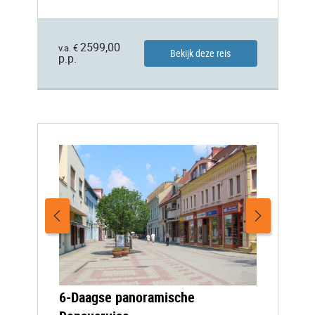
2599,00
v.a. €
Bekijk deze reis
p.p.
6-Daagse panoramische