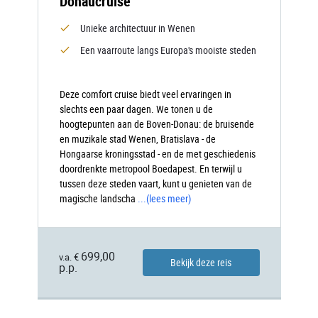
Donaucruise
Unieke architectuur in Wenen
Een vaarroute langs Europa's mooiste steden
Deze comfort cruise biedt veel ervaringen in
slechts een paar dagen. We tonen u de
hoogtepunten aan de Boven-Donau: de bruisende
en muzikale stad Wenen, Bratislava - de
Hongaarse kroningsstad - en de met geschiedenis
doordrenkte metropool Boedapest. En terwijl u
tussen deze steden vaart, kunt u genieten van de
magische landscha
...
(lees meer)
699,00
v.a. €
Bekijk deze reis
p.p.