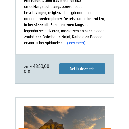
Een rondreis door Irak is een unieke
ontdekkingstocht langs eeuwenoude
beschavingen, religieuze heiligdommen en
moderne wederopbouw. De reis start in het zuiden,
in het sfeervolle Basra, en voert langs de
legendarische rivieren, moerassen en oude steden
zoals Ur en Babylon. In Najaf, Karbala en Bagdad
ervaart u het spirituele e
...
(lees meer)
4850,00
v.a. €
Bekijk deze reis
p.p.