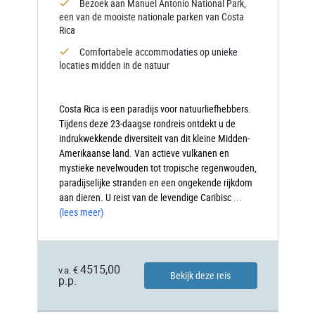
Bezoek aan Manuel Antonio National Park,
een van de mooiste nationale parken van Costa
Rica
Comfortabele accommodaties op unieke
locaties midden in de natuur
Costa Rica is een paradijs voor natuurliefhebbers.
Tijdens deze 23-daagse rondreis ontdekt u de
indrukwekkende diversiteit van dit kleine Midden-
Amerikaanse land. Van actieve vulkanen en
mystieke nevelwouden tot tropische regenwouden,
paradijselijke stranden en een ongekende rijkdom
aan dieren. U reist van de levendige Caribisc
...
(lees meer)
4515,00
v.a. €
Bekijk deze reis
p.p.