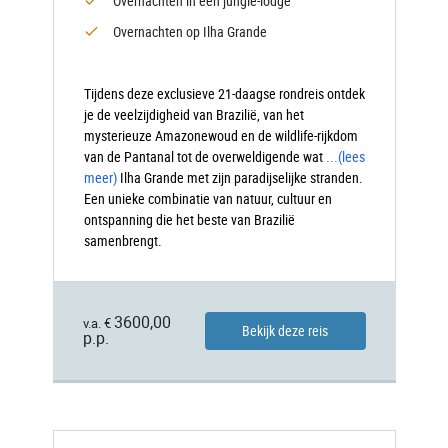
Overnachten in een jungle-lodge
Overnachten op Ilha Grande
Tijdens deze exclusieve 21-daagse rondreis ontdek
je de veelzijdigheid van Brazilië, van het
mysterieuze Amazonewoud en de wildlife-rijkdom
van de Pantanal tot de overweldigende wat
...
(lees
meer)
Ilha
Grande met zijn paradijselijke stranden.
Een unieke combinatie van natuur, cultuur en
ontspanning die het beste van Brazilië
samenbrengt.
3600,00
v.a. €
Bekijk deze reis
p.p.