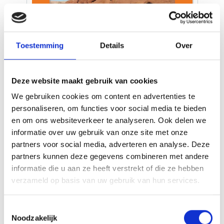
Toestemming
Details
Over
18-Daagse unieke
Nederlandstalige groepsreis door
Oezbekistan en Kazachstan
Deze website maakt gebruik van cookies
We gebruiken cookies om content en advertenties te
Hét hart van de Zijderoute
personaliseren, om functies voor social media te bieden
Gevarieerde architectuur, madrassa's,
en om ons websiteverkeer te analyseren. Ook delen we
minaretten, moskeeën en mausolea
informatie over uw gebruik van onze site met onze
Bezoek aan de verbluffende Charyn Canyon
partners voor social media, adverteren en analyse. Deze
Wandeling naar het surrealistische Kaindy
partners kunnen deze gegevens combineren met andere
meer
informatie die u aan ze heeft verstrekt of die ze hebben
verzameld op basis van uw gebruik van hun services.
Deze 18-daagse rondreis neemt u mee van de
bruisende straten van Tasjkent naar de
Toestemmingsselectie
betoverende architectuur van Samarkand en de
Noodzakelijk