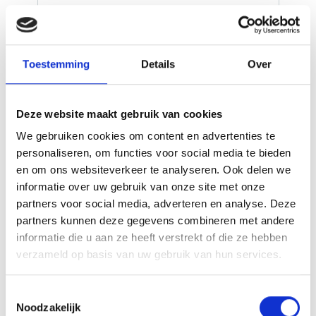
v.a. €
17400,00
Bekijk deze reis
p.p.
Toestemming
Details
Over
Deze website maakt gebruik van cookies
We gebruiken cookies om content en advertenties te
personaliseren, om functies voor social media te bieden
en om ons websiteverkeer te analyseren. Ook delen we
informatie over uw gebruik van onze site met onze
partners voor social media, adverteren en analyse. Deze
partners kunnen deze gegevens combineren met andere
informatie die u aan ze heeft verstrekt of die ze hebben
verzameld op basis van uw gebruik van hun services.
Toestemmingsselectie
6-Daagse panoramische
Noodzakelijk
Donaucruise