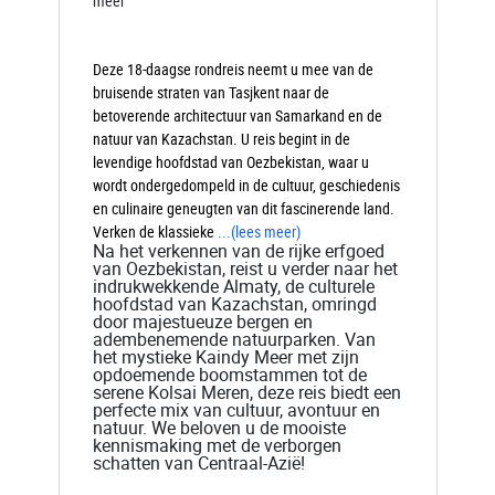
meer
Deze 18-daagse rondreis neemt u mee van de
bruisende straten van Tasjkent naar de
betoverende architectuur van Samarkand en de
natuur van Kazachstan. U reis begint in de
levendige hoofdstad van Oezbekistan, waar u
wordt ondergedompeld in de cultuur, geschiedenis
en culinaire geneugten van dit fascinerende land.
Verken de klassieke
...
(lees meer)
Na het verkennen van de rijke erfgoed
van Oezbekistan, reist u verder naar het
indrukwekkende Almaty, de culturele
hoofdstad van Kazachstan, omringd
door majestueuze bergen en
adembenemende natuurparken. Van
het mystieke Kaindy Meer met zijn
opdoemende boomstammen tot de
serene Kolsai Meren, deze reis biedt een
perfecte mix van cultuur, avontuur en
natuur. We beloven u de mooiste
kennismaking met de verborgen
schatten van Centraal-Azië!