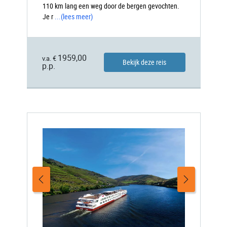
110 km lang een weg door de bergen gevochten.
Je r
...
(lees meer)
1959,00
v.a. €
Bekijk deze reis
p.p.