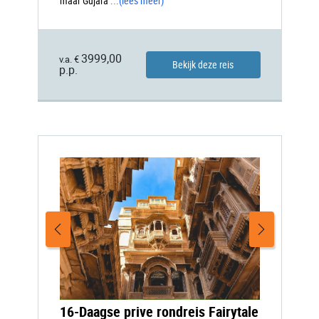
maar Gujara
...
(lees meer)
3999,00
v.a. €
Bekijk deze reis
p.p.
16-Daagse prive rondreis Fairytale