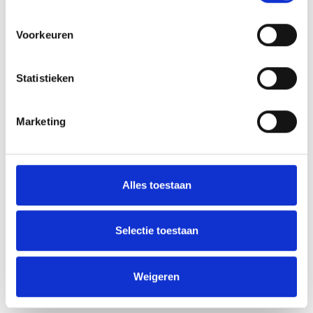
Unieke architectuur in Wenen
Voorkeuren
Een vaarroute langs Europa's mooiste steden
Statistieken
Deze comfort cruise biedt veel ervaringen in
slechts een paar dagen. We tonen u de
hoogtepunten aan de Boven-Donau: de bruisende
Marketing
en muzikale stad Wenen, Bratislava - de
Hongaarse kroningsstad - en de met geschiedenis
doordrenkte metropool Boedapest. En terwijl u
tussen deze steden vaart, kunt u genieten van de
Alles toestaan
magische landscha
...
(lees meer)
Selectie toestaan
699,00
v.a. €
Bekijk deze reis
p.p.
Weigeren