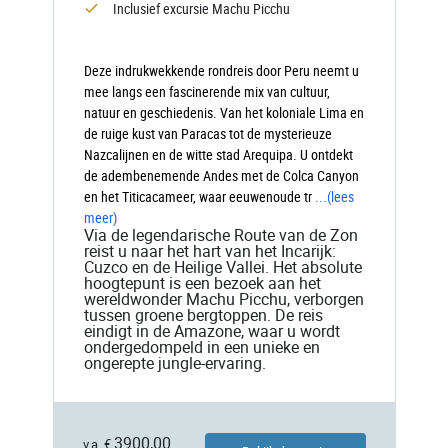
Inclusief excursie Machu Picchu
Deze indrukwekkende rondreis door Peru neemt u
mee langs een fascinerende mix van cultuur,
natuur en geschiedenis. Van het koloniale Lima en
de ruige kust van Paracas tot de mysterieuze
Nazcalijnen en de witte stad Arequipa. U ontdekt
de adembenemende Andes met de Colca Canyon
en het Titicacameer, waar eeuwenoude tr
...
(lees
meer)
Via de legendarische Route van de Zon
reist u naar het hart van het Incarijk:
Cuzco en de Heilige Vallei. Het absolute
hoogtepunt is een bezoek aan het
wereldwonder Machu Picchu, verborgen
tussen groene bergtoppen. De reis
eindigt in de Amazone, waar u wordt
ondergedompeld in een unieke en
ongerepte jungle-ervaring.
3900,00
v.a. €