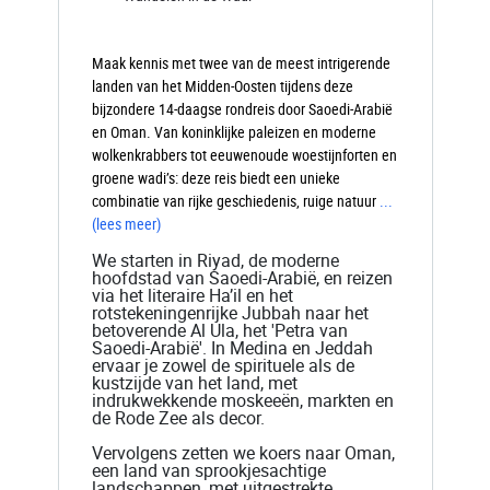
Maak kennis met twee van de meest intrigerende
landen van het Midden-Oosten tijdens deze
bijzondere 14-daagse rondreis door Saoedi-Arabië
en Oman. Van koninklijke paleizen en moderne
wolkenkrabbers tot eeuwenoude woestijnforten en
groene wadi’s: deze reis biedt een unieke
combinatie van rijke geschiedenis, ruige natuur
...
(lees meer)
We starten in Riyad, de moderne
hoofdstad van Saoedi-Arabië, en reizen
via het literaire Ha’il en het
rotstekeningenrijke Jubbah naar het
betoverende Al Ula, het 'Petra van
Saoedi-Arabië'. In Medina en Jeddah
ervaar je zowel de spirituele als de
kustzijde van het land, met
indrukwekkende moskeeën, markten en
de Rode Zee als decor.
Vervolgens zetten we koers naar Oman,
een land van sprookjesachtige
landschappen, met uitgestrekte