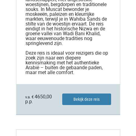
woestijnen, bergdorpen en traditionele
souks. In Muscat bewonder je
moskeeën, paleizen en kleurrijke
markten, terwijl je in Wahiba Sands de
stilte van de woestijn ervaart. De reis
eindigt in het historische Nizwa en de
groene vallei van Wadi Bani Khalid,
waar eeuwenoude tradities nog
springlevend zijn.
Deze reis is ideaal voor reizigers die op
zoek zijn naar een diepere
kennismaking met het authentieke
Arabië – buiten de gebaande paden,
maar met alle comfort.
4650,00
v.a. €
Bekijk deze reis
p.p.