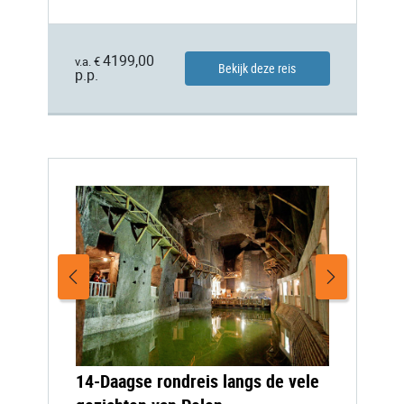
4199,00
v.a. €
Bekijk deze reis
p.p.
14-Daagse rondreis langs de vele