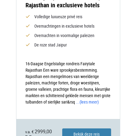
Rajasthan in exclusieve hotels
Volledige luxueuze privé reis
Overnachtingen in exclusieve hotels
Overnachten in voormalige paleizen
De roze stad Jaipur
16-Daagse Engelstalige rondreis Fairytale
Rajasthan Een ware sprookjesbestemming.
Rajasthan een mengelmoes van weelderige
paleizen, machtige forten, droge woestijnen,
groene valleien, prachtige flora en fauna, kleurrijke
markten en schitterend geklede mensen met grote
tulbanden of sierlijke sari&rsq
...
(lees meer)
2999,00
v.a. €
Bekijk deze reis