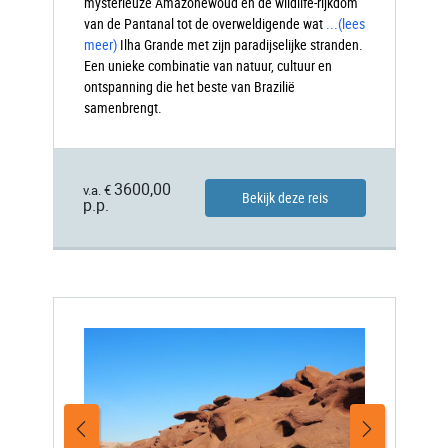
mysterieuze Amazonewoud en de wildlife-rijkdom
van de Pantanal tot de overweldigende wat
...
(lees
meer)
Ilha
Grande met zijn paradijselijke stranden.
Een unieke combinatie van natuur, cultuur en
ontspanning die het beste van Brazilië
samenbrengt.
3600,00
v.a. €
Bekijk deze reis
p.p.