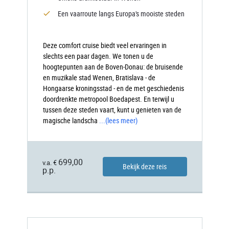
Een vaarroute langs Europa's mooiste steden
Deze comfort cruise biedt veel ervaringen in
slechts een paar dagen. We tonen u de
hoogtepunten aan de Boven-Donau: de bruisende
en muzikale stad Wenen, Bratislava - de
Hongaarse kroningsstad - en de met geschiedenis
doordrenkte metropool Boedapest. En terwijl u
tussen deze steden vaart, kunt u genieten van de
magische landscha
...
(lees meer)
699,00
v.a. €
Bekijk deze reis
p.p.