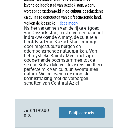
levendige hoofdstad van Oezbekistan, waar u
wordt ondergedompeld in de cultuur, geschiedenis
en culinaire geneugten van dit fascinerende land.
Verken de klassieke
...
(lees meer)
Na het verkennen van de rijke erfgoed
van Oezbekistan, reist u verder naar het
indrukwekkende Almaty, de culturele
hoofdstad van Kazachstan, omringd
door majestueuze bergen en
adembenemende natuurparken. Van
het mystieke Kaindy Meer met zijn
opdoemende boomstammen tot de
serene Kolsai Meren, deze reis biedt een
perfecte mix van cultuur, avontuur en
natuur. We beloven u de mooiste
kennismaking met de verborgen
schatten van Centraal-Azië!
4199,00
v.a. €
Bekijk deze reis
p.p.