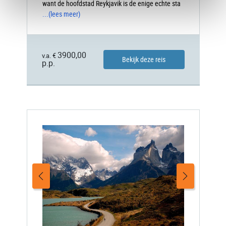
want de hoofdstad Reykjavik is de enige echte sta
...
(lees meer)
3900,00
v.a. €
Bekijk deze reis
p.p.