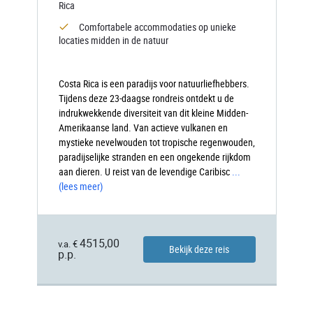
Rica
Comfortabele accommodaties op unieke
locaties midden in de natuur
Costa Rica is een paradijs voor natuurliefhebbers.
Tijdens deze 23-daagse rondreis ontdekt u de
indrukwekkende diversiteit van dit kleine Midden-
Amerikaanse land. Van actieve vulkanen en
mystieke nevelwouden tot tropische regenwouden,
paradijselijke stranden en een ongekende rijkdom
aan dieren. U reist van de levendige Caribisc
...
(lees meer)
4515,00
v.a. €
Bekijk deze reis
p.p.