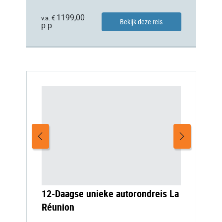
1199,00
v.a. €
Bekijk deze reis
p.p.
12-Daagse unieke autorondreis La
Réunion