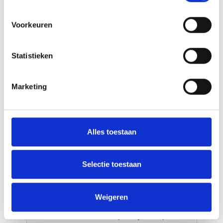
Voorkeuren
16-Daagse actieve familierondreis
Statistieken
IJsland met de huurwagen
Fietstocht inbegrepen
Marketing
All-Inclusive 4WD autohuur (0 euro eigen
risico)
Ontdek de wonderen van de Golden Circle
Alles toestaan
Ontdek het schiereiland Snæfellsness
IJsland heeft alles voor een actieve
Selectie toestaan
buitenvakantie: spectaculaire natuur, goede wegen
en een groot aanbod aan excursies. Op circa 3 uur
vliegen vanaf Amsterdam / Brussel bevind je je in
Weigeren
een wereld van vulkanen, lava, gletsjers,
thermische baden en een bijna leeg land. Bijna,