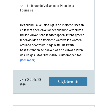
La Route du Volcan naar Piton de la
Fournaise
Het eiland La Réunion ligt in de Indische Oceaan
en is met geen enkel ander eiland te vergelijken.
Grillige vulkanische landschappen, intens groene
regenwouden en tropische watervallen worden
omringd door zowel hagelwitte als zwarte
basaltstranden, te danken aan de vulkaan Piton
des Neiges. Maar liefst 40% is uitgeroepen tot U
...
(lees meer)
3995,00
v.a. €
Bekijk deze reis
p.p.