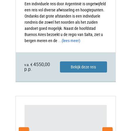
Een individuele reis door Argentinië is ongetwijfeld
een reis vol diverse afwisseling en hoogtepunten.
Ondanks dat grote afstanden is een individuele
rondreis die zowel het noorden als het zuiden
aandoet goed mogelijk. Naast de hoofdstad
Buenos Aires bezoekt u de regio van Salta, ziet u
bergen meren en de
...
(lees meer)
4550,00
v.a. €
Bekijk deze reis
p.p.