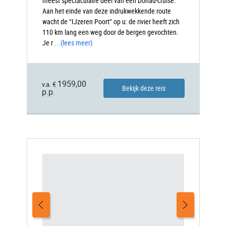
meest spectaculaire deel van een Donau-cruise.
Aan het einde van deze indrukwekkende route
wacht de “IJzeren Poort” op u: de rivier heeft zich
110 km lang een weg door de bergen gevochten.
Je r
...
(lees meer)
1959,00
v.a. €
Bekijk deze reis
p.p.