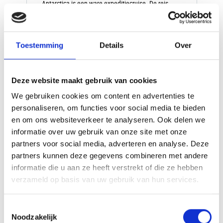
Antarctica is een ware expeditiecruise. De reis
neemt u mee naar een van de laatste echte
wildernissen op aarde – een land van ongetemde,
ruige schoonheid en een verrassend gevarieerd
dierenleven.
Toestemming
Details
Over
Deze website maakt gebruik van cookies
v.a. €
17400,00
Bekijk deze reis
We gebruiken cookies om content en advertenties te
p.p.
personaliseren, om functies voor social media te bieden
en om ons websiteverkeer te analyseren. Ook delen we
informatie over uw gebruik van onze site met onze
partners voor social media, adverteren en analyse. Deze
partners kunnen deze gegevens combineren met andere
informatie die u aan ze heeft verstrekt of die ze hebben
verzameld op basis van uw gebruik van hun services.
Toestemmingsselectie
Noodzakelijk