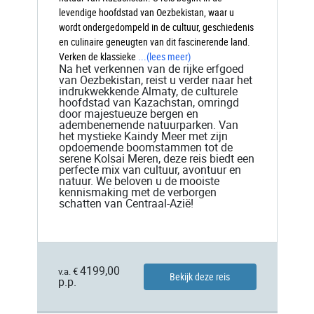
levendige hoofdstad van Oezbekistan, waar u
wordt ondergedompeld in de cultuur, geschiedenis
en culinaire geneugten van dit fascinerende land.
Verken de klassieke
...
(lees meer)
Na het verkennen van de rijke erfgoed
van Oezbekistan, reist u verder naar het
indrukwekkende Almaty, de culturele
hoofdstad van Kazachstan, omringd
door majestueuze bergen en
adembenemende natuurparken. Van
het mystieke Kaindy Meer met zijn
opdoemende boomstammen tot de
serene Kolsai Meren, deze reis biedt een
perfecte mix van cultuur, avontuur en
natuur. We beloven u de mooiste
kennismaking met de verborgen
schatten van Centraal-Azië!
4199,00
v.a. €
Bekijk deze reis
p.p.