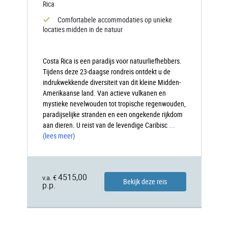
Rica
Comfortabele accommodaties op unieke
locaties midden in de natuur
Costa Rica is een paradijs voor natuurliefhebbers.
Tijdens deze 23-daagse rondreis ontdekt u de
indrukwekkende diversiteit van dit kleine Midden-
Amerikaanse land. Van actieve vulkanen en
mystieke nevelwouden tot tropische regenwouden,
paradijselijke stranden en een ongekende rijkdom
aan dieren. U reist van de levendige Caribisc
...
(lees meer)
4515,00
v.a. €
Bekijk deze reis
p.p.