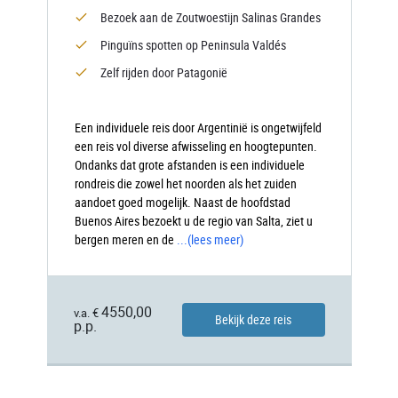
Bezoek aan de Zoutwoestijn Salinas Grandes
Pinguïns spotten op Peninsula Valdés
Zelf rijden door Patagonië
Een individuele reis door Argentinië is ongetwijfeld
een reis vol diverse afwisseling en hoogtepunten.
Ondanks dat grote afstanden is een individuele
rondreis die zowel het noorden als het zuiden
aandoet goed mogelijk. Naast de hoofdstad
Buenos Aires bezoekt u de regio van Salta, ziet u
bergen meren en de
...
(lees meer)
4550,00
v.a. €
Bekijk deze reis
p.p.