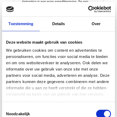
Antarctica is een ware expeditiecruise. De reis
neemt u mee naar een van de laatste echte
wildernissen op aarde – een land van ongetemde,
ruige schoonheid en een verrassend gevarieerd
dierenleven.
Toestemming
Details
Over
Deze website maakt gebruik van cookies
v.a. €
17400,00
Bekijk deze reis
We gebruiken cookies om content en advertenties te
p.p.
personaliseren, om functies voor social media te bieden
en om ons websiteverkeer te analyseren. Ook delen we
informatie over uw gebruik van onze site met onze
partners voor social media, adverteren en analyse. Deze
partners kunnen deze gegevens combineren met andere
informatie die u aan ze heeft verstrekt of die ze hebben
verzameld op basis van uw gebruik van hun services.
Toestemmingsselectie
Noodzakelijk