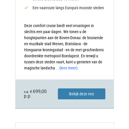
Een vaarroute langs Europa's mooiste steden
Deze comfort cruise biedt veel ervaringen in
slechts een paar dagen. We tonen u de
hoogtepunten aan de Boven-Donau: de bruisende
en muzikale stad Wenen, Bratislava - de
Hongaarse kroningsstad - en de met geschiedenis
doordrenkte metropool Boedapest. En terwijl u
tussen deze steden vaart, kunt u genieten van de
magische landscha
...
(lees meer)
699,00
v.a. €
Bekijk deze reis
p.p.