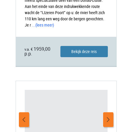
meest spectaculaire deel van een Donau-cruise.
Aan het einde van deze indrukwekkende route
wacht de “IJzeren Poort” op u: de rivier heeft zich
110 km lang een weg door de bergen gevochten.
Je r
...
(lees meer)
1959,00
v.a. €
Bekijk deze reis
p.p.