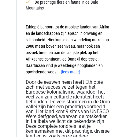
De prachtige flora en fauna in de Bale
Mountains
Ethiopië behoort tot de mooiste landen van Afrika
en de landschappen zijn episch in omvang en
schoonheid. Hier kun je een wandeling maken op
2900 meter boven zeeniveau, maar ook een
bezoek brengen aan de laagste plek op het
Afrikaanse continent, de Danakil-depressie.
Daartussen vind je weelderige hooglanden en
opwindende woes
...
(lees meer)
Door de eeuwen heen heeft Ethiopië
zich met succes verzet tegen het
Europese kolonialisme, waardoor het
veel van zijn culturele identiteit heeft
behouden. De vele stammen in de Omo-
vallei zijn hier een prachtig voorbeeld
van. Het land kent 9 sites van UNESCO
Werelderfgoed, waarvan de rotskerken
in Lalibela wellicht de bekendste zijn.
Deze complete rondreis laat je
kennismaken met dit prachtige, diverse
land en is, zoals onze andere