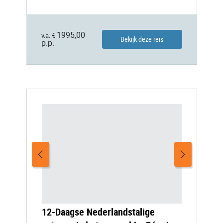
1995,00
v.a. €
Bekijk deze reis
p.p.
12-Daagse Nederlandstalige