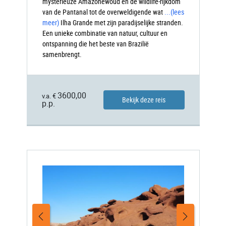
mysterieuze Amazonewoud en de wildlife-rijkdom
van de Pantanal tot de overweldigende wat
...
(lees
meer)
Ilha
Grande met zijn paradijselijke stranden.
Een unieke combinatie van natuur, cultuur en
ontspanning die het beste van Brazilië
samenbrengt.
3600,00
v.a. €
Bekijk deze reis
p.p.