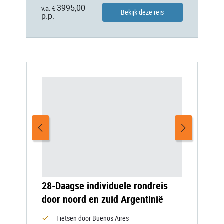
3995,00
v.a. €
Bekijk deze reis
p.p.
28-Daagse individuele rondreis
door noord en zuid Argentinië
Fietsen door Buenos Aires