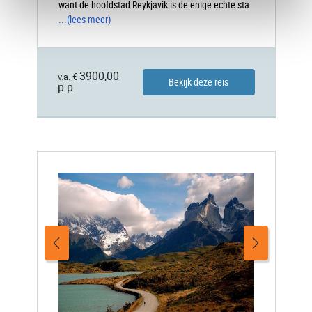
want de hoofdstad Reykjavik is de enige echte sta
...
(lees meer)
3900,00
v.a. €
Bekijk deze reis
p.p.