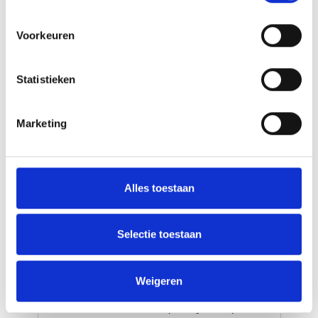
Voorkeuren
16-Daagse actieve familierondreis
Statistieken
IJsland met de huurwagen
Fietstocht inbegrepen
Marketing
All-Inclusive 4WD autohuur (0 euro eigen
risico)
Ontdek de wonderen van de Golden Circle
Alles toestaan
Ontdek het schiereiland Snæfellsness
IJsland heeft alles voor een actieve
Selectie toestaan
buitenvakantie: spectaculaire natuur, goede wegen
en een groot aanbod aan excursies. Op circa 3 uur
vliegen vanaf Amsterdam / Brussel bevind je je in
Weigeren
een wereld van vulkanen, lava, gletsjers,
thermische baden en een bijna leeg land. Bijna,