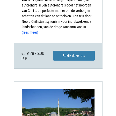
autorondreis! Een autorondreis door het noorden
van Chili is de perfecte manier om de verborgen
schatten van dit land te ontdekken. Een reis door
Noord Chili staat synoniem voor indrukwekkende
landschappen, van de droge Atacama-woesti
...
(lees meer)
2875,00
v.a. €
Bekijk deze reis
p.p.