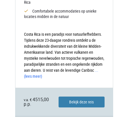
Rica
Comfortabele accommodaties op unieke
locaties midden in de natuur
Costa Rica is een paradijs voor natuurliefhebbers.
Tijdens deze 23-daagse rondreis ontdekt u de
indrukwekkende diversiteit van dit kleine Midden-
Amerikaanse land. Van actieve vulkanen en
mystieke nevelwouden tot tropische regenwouden,
paradijselijke stranden en een ongekende rijkdom
aan dieren. U reist van de levendige Caribisc
...
(lees meer)
4515,00
v.a. €
Bekijk deze reis
p.p.