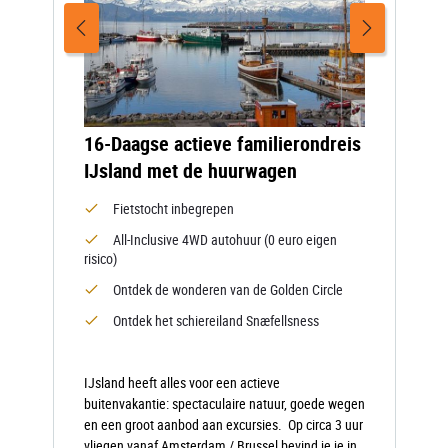
16-Daagse actieve familierondreis
IJsland met de huurwagen
Fietstocht inbegrepen
All-Inclusive 4WD autohuur (0 euro eigen
risico)
Ontdek de wonderen van de Golden Circle
Ontdek het schiereiland Snæfellsness
IJsland heeft alles voor een actieve
buitenvakantie: spectaculaire natuur, goede wegen
en een groot aanbod aan excursies. Op circa 3 uur
vliegen vanaf Amsterdam / Brussel bevind je je in