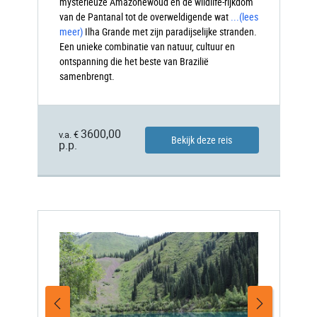
mysterieuze Amazonewoud en de wildlife-rijkdom
van de Pantanal tot de overweldigende wat
...
(lees
meer)
Ilha
Grande met zijn paradijselijke stranden.
Een unieke combinatie van natuur, cultuur en
ontspanning die het beste van Brazilië
samenbrengt.
3600,00
v.a. €
Bekijk deze reis
p.p.