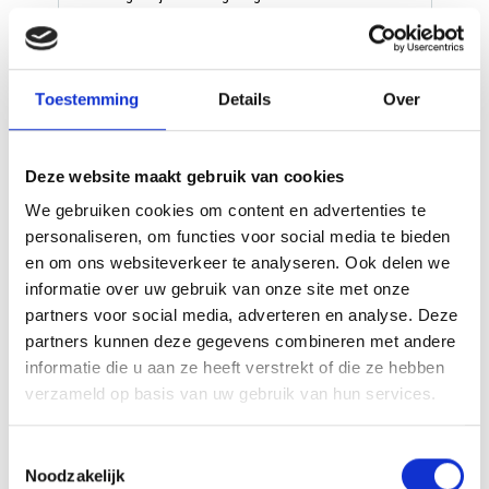
hoofdstad Buenos Aires en bewonder de kleurrijke
wijken, tangodansers en heerlijke steaks. Reis naar
het noordwesten richting Salta, bekend om zijn
koloniale architectuur en de nabijgelegen
Toestemming
Details
Over
Calchaquí-valleien met adembenemende
...
(lees
meer)
Vervolg je tocht naar de
indrukwekkende Iguazú-watervallen op
Deze website maakt gebruik van cookies
de grens met Brazilië, waar je de kracht
van de natuur van dichtbij meemaakt.
We gebruiken cookies om content en advertenties te
Eindig in de iconische stad Rio de
personaliseren, om functies voor social media te bieden
Janeiro met zijn beroemde stranden, de
Christus de Verlosser en de
en om ons websiteverkeer te analyseren. Ook delen we
Suikerbroodberg. Deze gevarieerde
informatie over uw gebruik van onze site met onze
route combineert stedelijke
hoogtepunten met natuurwonderen
partners voor social media, adverteren en analyse. Deze
voor een onvergetelijk avontuur.
partners kunnen deze gegevens combineren met andere
informatie die u aan ze heeft verstrekt of die ze hebben
verzameld op basis van uw gebruik van hun services.
2995,00
v.a. €
Bekijk deze reis
p.p.
Toestemmingsselectie
Noodzakelijk