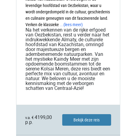
levendige hoofdstad van Oezbekistan, waar u
wordt ondergedompeld in de cultuur, geschiedenis
en culinaire geneugten van dit fascinerende land.
Verken de klassieke
...
(lees meer)
Na het verkennen van de rijke erfgoed
van Oezbekistan, reist u verder naar het
indrukwekkende Almaty, de culturele
hoofdstad van Kazachstan, omringd
door majestueuze bergen en
adembenemende natuurparken. Van
het mystieke Kaindy Meer met zijn
opdoemende boomstammen tot de
serene Kolsai Meren, deze reis biedt een
perfecte mix van cultuur, avontuur en
natuur. We beloven u de mooiste
kennismaking met de verborgen
schatten van Centraal-Azië!
4199,00
v.a. €
Bekijk deze reis
p.p.