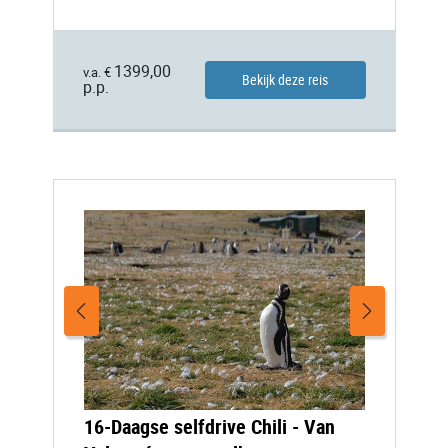
1399,00
v.a. €
Bekijk deze reis
p.p.
16-Daagse selfdrive Chili - Van