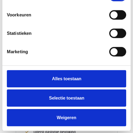
Voorkeuren
Statistieken
Marketing
Alles toestaan
14-Daagse fly-drive Noord-
Macedonië
Selectie toestaan
Prachtige natuurreis
Mooie wandelingen
Weigeren
Goede accommodaties
Uiterst gastvrije bevolking