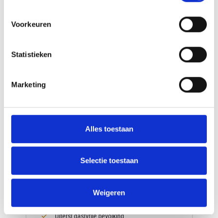
Voorkeuren
Statistieken
Marketing
Alles toestaan
14-Daagse fly-drive Noord-
Macedonië
Selectie toestaan
Prachtige natuurreis
Mooie wandelingen
Weigeren
Goede accommodaties
Uiterst gastvrije bevolking