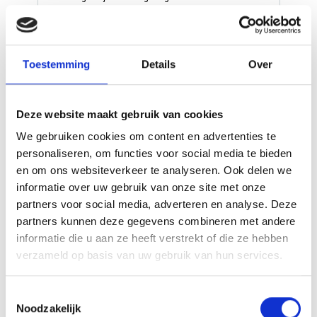
hoofdstad Buenos Aires en bewonder de kleurrijke
wijken, tangodansers en heerlijke steaks. Reis naar
het noordwesten richting Salta, bekend om zijn
koloniale architectuur en de nabijgelegen
Toestemming
Details
Over
Calchaquí-valleien met adembenemende
...
(lees
meer)
Vervolg je tocht naar de
indrukwekkende Iguazú-watervallen op
Deze website maakt gebruik van cookies
de grens met Brazilië, waar je de kracht
van de natuur van dichtbij meemaakt.
We gebruiken cookies om content en advertenties te
Eindig in de iconische stad Rio de
personaliseren, om functies voor social media te bieden
Janeiro met zijn beroemde stranden, de
Christus de Verlosser en de
en om ons websiteverkeer te analyseren. Ook delen we
Suikerbroodberg. Deze gevarieerde
informatie over uw gebruik van onze site met onze
route combineert stedelijke
hoogtepunten met natuurwonderen
partners voor social media, adverteren en analyse. Deze
voor een onvergetelijk avontuur.
partners kunnen deze gegevens combineren met andere
informatie die u aan ze heeft verstrekt of die ze hebben
verzameld op basis van uw gebruik van hun services.
2995,00
v.a. €
Bekijk deze reis
p.p.
Toestemmingsselectie
Noodzakelijk