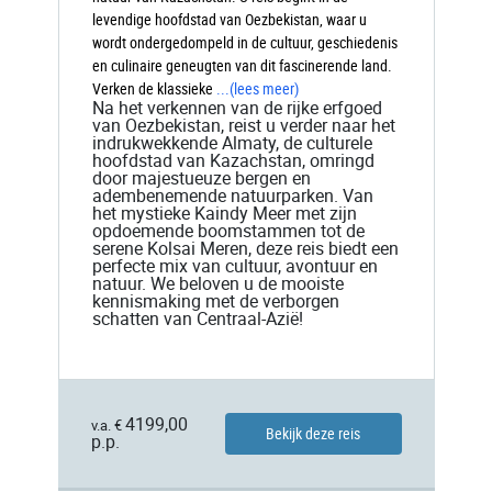
levendige hoofdstad van Oezbekistan, waar u
wordt ondergedompeld in de cultuur, geschiedenis
en culinaire geneugten van dit fascinerende land.
Verken de klassieke
...
(lees meer)
Na het verkennen van de rijke erfgoed
van Oezbekistan, reist u verder naar het
indrukwekkende Almaty, de culturele
hoofdstad van Kazachstan, omringd
door majestueuze bergen en
adembenemende natuurparken. Van
het mystieke Kaindy Meer met zijn
opdoemende boomstammen tot de
serene Kolsai Meren, deze reis biedt een
perfecte mix van cultuur, avontuur en
natuur. We beloven u de mooiste
kennismaking met de verborgen
schatten van Centraal-Azië!
4199,00
v.a. €
Bekijk deze reis
p.p.