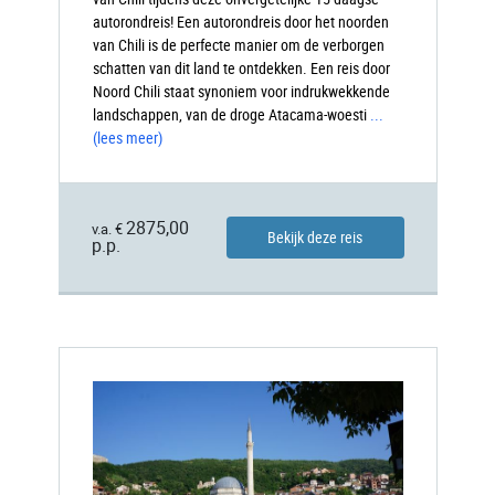
autorondreis! Een autorondreis door het noorden
van Chili is de perfecte manier om de verborgen
schatten van dit land te ontdekken. Een reis door
Noord Chili staat synoniem voor indrukwekkende
landschappen, van de droge Atacama-woesti
...
(lees meer)
2875,00
v.a. €
Bekijk deze reis
p.p.