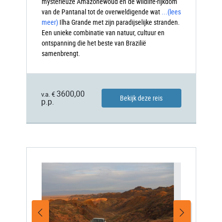
mysterieuze Amazonewoud en de wildlife-rijkdom
van de Pantanal tot de overweldigende wat
...
(lees
meer)
Ilha
Grande met zijn paradijselijke stranden.
Een unieke combinatie van natuur, cultuur en
ontspanning die het beste van Brazilië
samenbrengt.
3600,00
v.a. €
Bekijk deze reis
p.p.