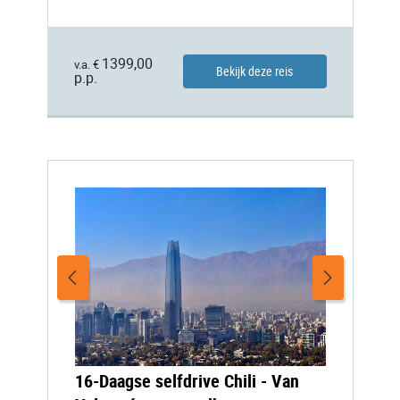
1399,00
v.a. €
Bekijk deze reis
p.p.
16-Daagse selfdrive Chili - Van