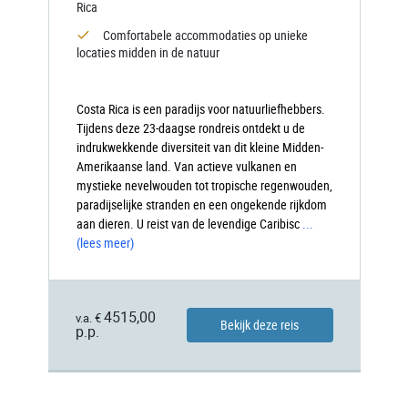
Rica
Comfortabele accommodaties op unieke
locaties midden in de natuur
Costa Rica is een paradijs voor natuurliefhebbers.
Tijdens deze 23-daagse rondreis ontdekt u de
indrukwekkende diversiteit van dit kleine Midden-
Amerikaanse land. Van actieve vulkanen en
mystieke nevelwouden tot tropische regenwouden,
paradijselijke stranden en een ongekende rijkdom
aan dieren. U reist van de levendige Caribisc
...
(lees meer)
4515,00
v.a. €
Bekijk deze reis
p.p.