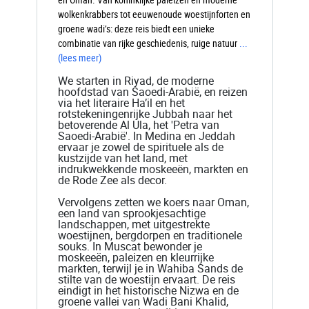
wolkenkrabbers tot eeuwenoude woestijnforten en
groene wadi’s: deze reis biedt een unieke
combinatie van rijke geschiedenis, ruige natuur
...
(lees meer)
We starten in Riyad, de moderne
hoofdstad van Saoedi-Arabië, en reizen
via het literaire Ha’il en het
rotstekeningenrijke Jubbah naar het
betoverende Al Ula, het 'Petra van
Saoedi-Arabië'. In Medina en Jeddah
ervaar je zowel de spirituele als de
kustzijde van het land, met
indrukwekkende moskeeën, markten en
de Rode Zee als decor.
Vervolgens zetten we koers naar Oman,
een land van sprookjesachtige
landschappen, met uitgestrekte
woestijnen, bergdorpen en traditionele
souks. In Muscat bewonder je
moskeeën, paleizen en kleurrijke
markten, terwijl je in Wahiba Sands de
stilte van de woestijn ervaart. De reis
eindigt in het historische Nizwa en de
groene vallei van Wadi Bani Khalid,