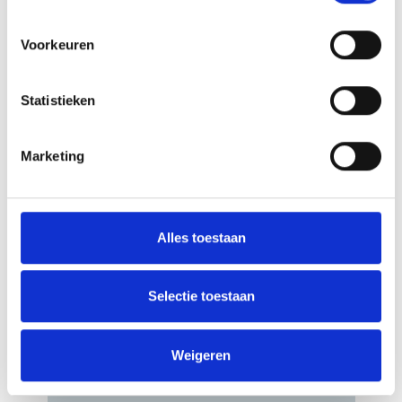
natuur van Kazachstan. U reis begint in de
levendige hoofdstad van Oezbekistan, waar u
wordt ondergedompeld in de cultuur, geschiedenis
Voorkeuren
en culinaire geneugten van dit fascinerende land.
Verken de klassieke
...
(lees meer)
Na het verkennen van de rijke erfgoed
Statistieken
van Oezbekistan, reist u verder naar het
indrukwekkende Almaty, de culturele
hoofdstad van Kazachstan, omringd
door majestueuze bergen en
Marketing
adembenemende natuurparken. Van
het mystieke Kaindy Meer met zijn
opdoemende boomstammen tot de
serene Kolsai Meren, deze reis biedt een
perfecte mix van cultuur, avontuur en
Alles toestaan
natuur. We beloven u de mooiste
kennismaking met de verborgen
schatten van Centraal-Azië!
Selectie toestaan
4199,00
Weigeren
v.a. €
Bekijk deze reis
p.p.