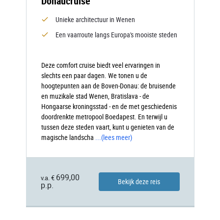
Donaucruise
Unieke architectuur in Wenen
Een vaarroute langs Europa's mooiste steden
Deze comfort cruise biedt veel ervaringen in
slechts een paar dagen. We tonen u de
hoogtepunten aan de Boven-Donau: de bruisende
en muzikale stad Wenen, Bratislava - de
Hongaarse kroningsstad - en de met geschiedenis
doordrenkte metropool Boedapest. En terwijl u
tussen deze steden vaart, kunt u genieten van de
magische landscha
...
(lees meer)
699,00
v.a. €
Bekijk deze reis
p.p.