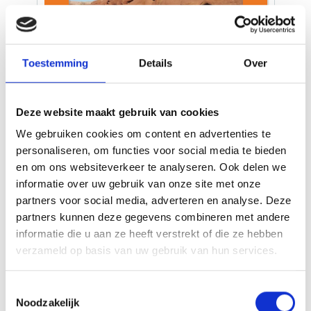
Toestemming
Details
Over
18-Daagse unieke
Nederlandstalige groepsreis door
Oezbekistan en Kazachstan
Deze website maakt gebruik van cookies
We gebruiken cookies om content en advertenties te
Hét hart van de Zijderoute
personaliseren, om functies voor social media te bieden
Gevarieerde architectuur, madrassa's,
en om ons websiteverkeer te analyseren. Ook delen we
minaretten, moskeeën en mausolea
informatie over uw gebruik van onze site met onze
Bezoek aan de verbluffende Charyn Canyon
partners voor social media, adverteren en analyse. Deze
Wandeling naar het surrealistische Kaindy
partners kunnen deze gegevens combineren met andere
meer
informatie die u aan ze heeft verstrekt of die ze hebben
verzameld op basis van uw gebruik van hun services.
Deze 18-daagse rondreis neemt u mee van de
bruisende straten van Tasjkent naar de
Toestemmingsselectie
betoverende architectuur van Samarkand en de
Noodzakelijk