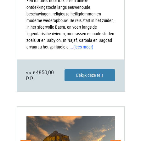
Een rondreis door Irak is een unieke
ontdekkingstocht langs eeuwenoude
beschavingen, religieuze heiligdommen en
moderne wederopbouw. De reis start in het zuiden,
in het sfeervolle Basra, en voert langs de
legendarische rivieren, moerassen en oude steden
zoals Ur en Babylon. In Najaf, Karbala en Bagdad
ervaart u het spirituele e
...
(lees meer)
4850,00
v.a. €
Bekijk deze reis
p.p.