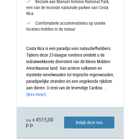
Bezoek aan Manuel Antonio National Park,
een van de mooiste nationale parken van Costa
Rica
Comfortabele accommodaties op unieke
locaties midden in de natuur
Costa Rica is een paradijs voor natuurliefhebbers.
Tijdens deze 23-daagse rondreis ontdekt u de
indrukwekkende diversiteit van dit kleine Midden-
Amerikaanse land. Van actieve vulkanen en
mystieke nevelwouden tot tropische regenwouden,
paradijselijke stranden en een ongekende rijkdom
aan dieren. U reist van de levendige Caribisc
...
(lees meer)
4515,00
v.a. €
Bekijk deze reis
p.p.