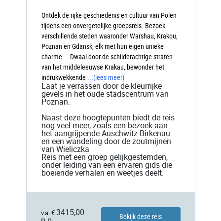
Ontdek de rijke geschiedenis en cultuur van Polen
tijdens een onvergetelijke groepsreis. Bezoek
verschillende steden waaronder Warshau, Krakou,
Poznan en Gdansk, elk met hun eigen unieke
charme. Dwaal door de schilderachtige straten
van het middeleeuwse Krakau, bewonder het
indrukwekkende
...
(lees meer)
Laat je verrassen door de kleurrijke
gevels in het oude stadscentrum van
Poznan.
Naast deze hoogtepunten biedt de reis
nog veel meer, zoals een bezoek aan
het aangrijpende Auschwitz-Birkenau
en een wandeling door de zoutmijnen
van Wieliczka
Reis met een groep gelijkgestemden,
onder leiding van een ervaren gids die
boeiende verhalen en weetjes deelt.
3415,00
v.a. €
Bekijk deze reis
p.p.