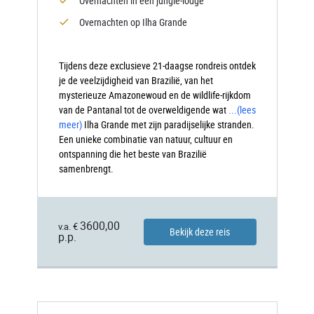
Overnachten in een jungle-lodge
Overnachten op Ilha Grande
Tijdens deze exclusieve 21-daagse rondreis ontdek
je de veelzijdigheid van Brazilië, van het
mysterieuze Amazonewoud en de wildlife-rijkdom
van de Pantanal tot de overweldigende wat
...
(lees
meer)
Ilha
Grande met zijn paradijselijke stranden.
Een unieke combinatie van natuur, cultuur en
ontspanning die het beste van Brazilië
samenbrengt.
3600,00
v.a. €
Bekijk deze reis
p.p.