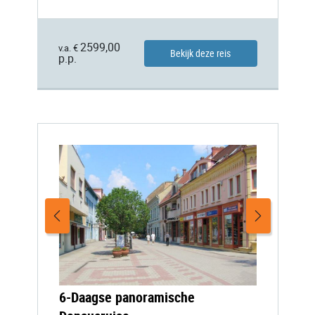
2599,00
v.a. €
Bekijk deze reis
p.p.
6-Daagse panoramische