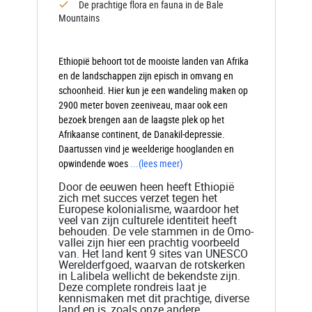
De prachtige flora en fauna in de Bale
Mountains
Ethiopië behoort tot de mooiste landen van Afrika
en de landschappen zijn episch in omvang en
schoonheid. Hier kun je een wandeling maken op
2900 meter boven zeeniveau, maar ook een
bezoek brengen aan de laagste plek op het
Afrikaanse continent, de Danakil-depressie.
Daartussen vind je weelderige hooglanden en
opwindende woes
...
(lees meer)
Door de eeuwen heen heeft Ethiopië
zich met succes verzet tegen het
Europese kolonialisme, waardoor het
veel van zijn culturele identiteit heeft
behouden. De vele stammen in de Omo-
vallei zijn hier een prachtig voorbeeld
van. Het land kent 9 sites van UNESCO
Werelderfgoed, waarvan de rotskerken
in Lalibela wellicht de bekendste zijn.
Deze complete rondreis laat je
kennismaken met dit prachtige, diverse
land en is, zoals onze andere