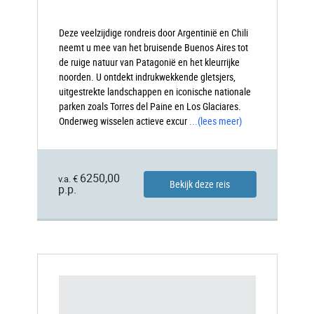
Deze veelzijdige rondreis door Argentinië en Chili
neemt u mee van het bruisende Buenos Aires tot
de ruige natuur van Patagonië en het kleurrijke
noorden. U ontdekt indrukwekkende gletsjers,
uitgestrekte landschappen en iconische nationale
parken zoals Torres del Paine en Los Glaciares.
Onderweg wisselen actieve excur
...
(lees meer)
6250,00
v.a. €
Bekijk deze reis
p.p.