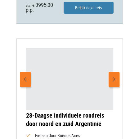
3995,00
v.a. €
Bekijk deze reis
p.p.
28-Daagse individuele rondreis
door noord en zuid Argentinië
Fietsen door Buenos Aires