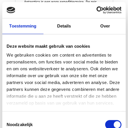
Antarctica is een ware expeditiecruise. De reis
neemt u mee naar een van de laatste echte
wildernissen op aarde – een land van ongetemde,
ruige schoonheid en een verrassend gevarieerd
dierenleven.
Toestemming
Details
Over
Deze website maakt gebruik van cookies
v.a. €
17400,00
Bekijk deze reis
We gebruiken cookies om content en advertenties te
p.p.
personaliseren, om functies voor social media te bieden
en om ons websiteverkeer te analyseren. Ook delen we
informatie over uw gebruik van onze site met onze
partners voor social media, adverteren en analyse. Deze
partners kunnen deze gegevens combineren met andere
informatie die u aan ze heeft verstrekt of die ze hebben
verzameld op basis van uw gebruik van hun services.
Toestemmingsselectie
Noodzakelijk