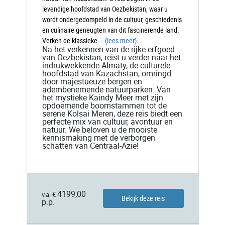
levendige hoofdstad van Oezbekistan, waar u
wordt ondergedompeld in de cultuur, geschiedenis
en culinaire geneugten van dit fascinerende land.
Verken de klassieke
...
(lees meer)
Na het verkennen van de rijke erfgoed
van Oezbekistan, reist u verder naar het
indrukwekkende Almaty, de culturele
hoofdstad van Kazachstan, omringd
door majestueuze bergen en
adembenemende natuurparken. Van
het mystieke Kaindy Meer met zijn
opdoemende boomstammen tot de
serene Kolsai Meren, deze reis biedt een
perfecte mix van cultuur, avontuur en
natuur. We beloven u de mooiste
kennismaking met de verborgen
schatten van Centraal-Azië!
4199,00
v.a. €
Bekijk deze reis
p.p.