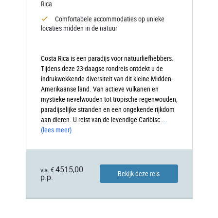
Rica
Comfortabele accommodaties op unieke
locaties midden in de natuur
Costa Rica is een paradijs voor natuurliefhebbers.
Tijdens deze 23-daagse rondreis ontdekt u de
indrukwekkende diversiteit van dit kleine Midden-
Amerikaanse land. Van actieve vulkanen en
mystieke nevelwouden tot tropische regenwouden,
paradijselijke stranden en een ongekende rijkdom
aan dieren. U reist van de levendige Caribisc
...
(lees meer)
4515,00
v.a. €
Bekijk deze reis
p.p.