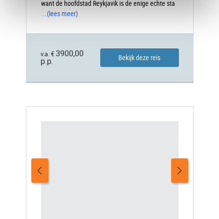
want de hoofdstad Reykjavik is de enige echte sta
...
(lees meer)
3900,00
v.a. €
Bekijk deze reis
p.p.