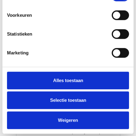
Voorkeuren
16-Daagse actieve familierondreis
Statistieken
IJsland met de huurwagen
Fietstocht inbegrepen
Marketing
All-Inclusive 4WD autohuur (0 euro eigen
risico)
Ontdek de wonderen van de Golden Circle
Alles toestaan
Ontdek het schiereiland Snæfellsness
IJsland heeft alles voor een actieve
Selectie toestaan
buitenvakantie: spectaculaire natuur, goede wegen
en een groot aanbod aan excursies. Op circa 3 uur
vliegen vanaf Amsterdam / Brussel bevind je je in
Weigeren
een wereld van vulkanen, lava, gletsjers,
thermische baden en een bijna leeg land. Bijna,