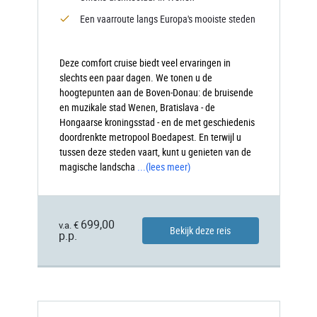
Een vaarroute langs Europa's mooiste steden
Deze comfort cruise biedt veel ervaringen in
slechts een paar dagen. We tonen u de
hoogtepunten aan de Boven-Donau: de bruisende
en muzikale stad Wenen, Bratislava - de
Hongaarse kroningsstad - en de met geschiedenis
doordrenkte metropool Boedapest. En terwijl u
tussen deze steden vaart, kunt u genieten van de
magische landscha
...
(lees meer)
699,00
v.a. €
Bekijk deze reis
p.p.