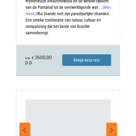
mysterieuze Amazonewoud en de wildlife-rijkdom
van de Pantanal tot de overweldigende wat
...
(lees
meer)
Ilha
Grande met zijn paradijselijke stranden.
Een unieke combinatie van natuur, cultuur en
ontspanning die het beste van Brazilië
samenbrengt.
3600,00
v.a. €
Bekijk deze reis
p.p.