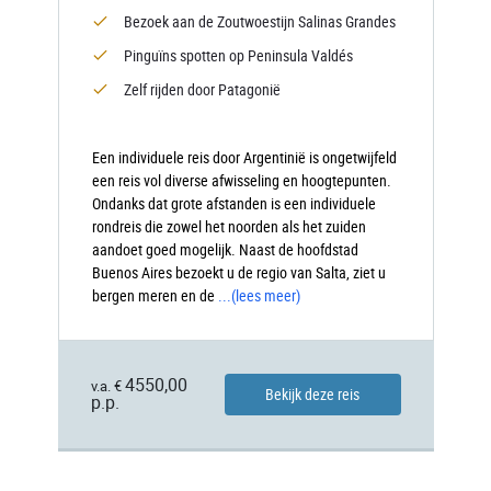
Bezoek aan de Zoutwoestijn Salinas Grandes
Pinguïns spotten op Peninsula Valdés
Zelf rijden door Patagonië
Een individuele reis door Argentinië is ongetwijfeld
een reis vol diverse afwisseling en hoogtepunten.
Ondanks dat grote afstanden is een individuele
rondreis die zowel het noorden als het zuiden
aandoet goed mogelijk. Naast de hoofdstad
Buenos Aires bezoekt u de regio van Salta, ziet u
bergen meren en de
...
(lees meer)
4550,00
v.a. €
Bekijk deze reis
p.p.