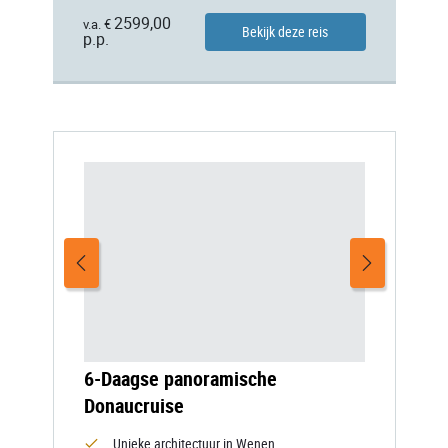
2599,00
v.a. €
Bekijk deze reis
p.p.
6-Daagse panoramische
Donaucruise
Unieke architectuur in Wenen