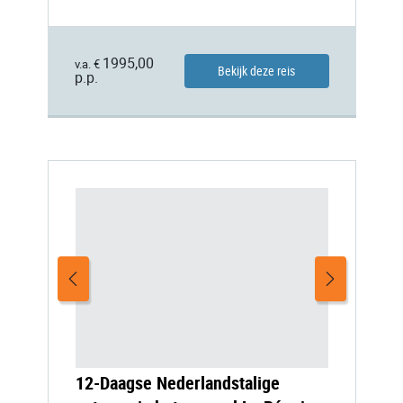
1995,00
v.a. €
Bekijk deze reis
p.p.
12-Daagse Nederlandstalige