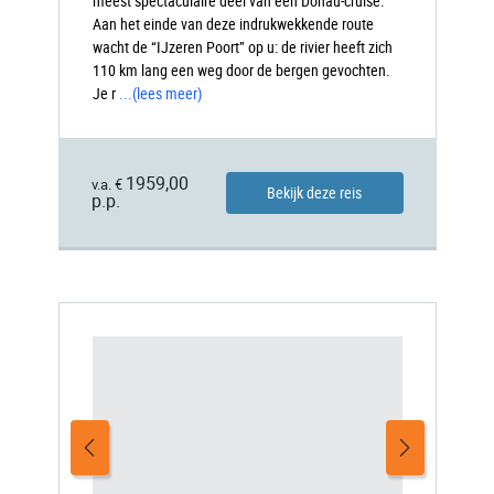
meest spectaculaire deel van een Donau-cruise.
Aan het einde van deze indrukwekkende route
wacht de “IJzeren Poort” op u: de rivier heeft zich
110 km lang een weg door de bergen gevochten.
Je r
...
(lees meer)
1959,00
v.a. €
Bekijk deze reis
p.p.