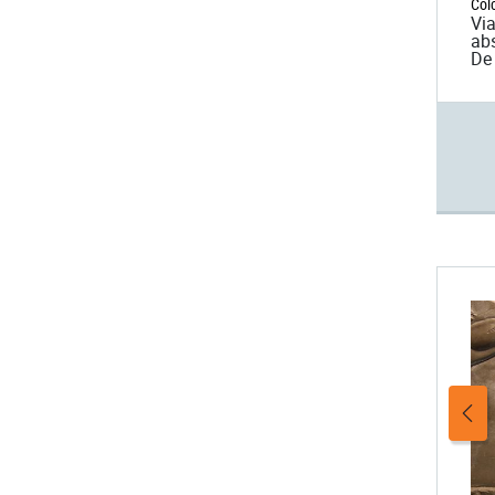
Col
Via
abs
De 