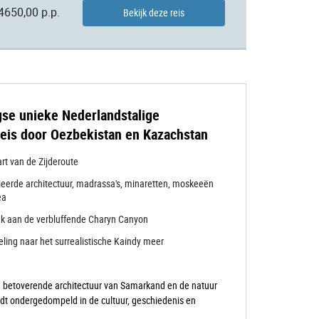
4650,00 p.p.
Bekijk deze reis
se unieke Nederlandstalige
eis door Oezbekistan en Kazachstan
rt van de Zijderoute
ieerde architectuur, madrassa's, minaretten, moskeeën
ea
k aan de verbluffende Charyn Canyon
ling naar het surrealistische Kaindy meer
e betoverende architectuur van Samarkand en de natuur
rdt ondergedompeld in de cultuur, geschiedenis en