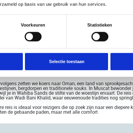
erzameld op basis van uw gebruik van hun services.
De oa
Wande
Voorkeuren
Statistieken
k kennis met twee van de meest intrigerende landen van het Midden-Oosten tijde
bië en Oman. Van koninklijke paleizen en moderne wolkenkrabbers tot eeuwenoude
ke combinatie van rijke geschiedenis, ruige natuur
...
(lees meer)
starten in Riyad, de moderne hoofdstad van Saoedi-Arabië, en reiz
Selectie toestaan
stekeningenrijke Jubbah naar het betoverende Al Ula, het 'Petra
aar je zowel de spirituele als de kustzijde van het land, met 
 als decor.
volgens zetten we koers naar Oman, een land van sprookjesacht
stijnen, bergdorpen en traditionele souks. In Muscat bewonder j
wijl je in Wahiba Sands de stilte van de woestijn ervaart. De reis
lei van Wadi Bani Khalid, waar eeuwenoude tradities nog springl
e reis is ideaal voor reizigers die op zoek zijn naar een dieper
ten de gebaande paden, maar met alle comfort.