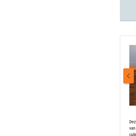
Dez
van
cul