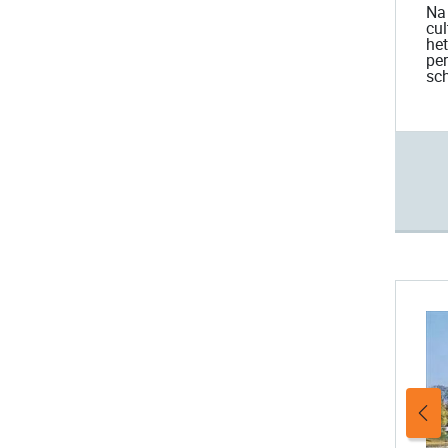
Na 
cu
het
per
sch