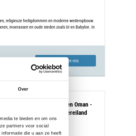
ngen, religieuze heiligdommen en moderne wederopbouw.
rivieren, moerassen en oude steden zoals Ur en Babylon. In
4850,00 p.p.
Bekijk deze reis
Over
se rondreis Saoedi-Arabië en Oman -
t hart van het Arabisch schiereiland
 media te bieden en om ons
x 4 door de woestijn
ze partners voor social
nformatie die u aan ze heeft
NESCO werelderfgoed van Jubbah