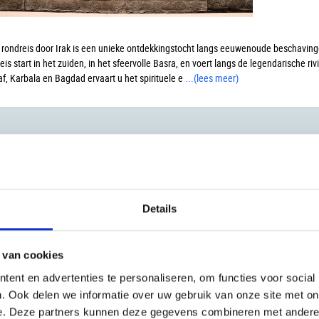
 rondreis door Irak is een unieke ontdekkingstocht langs eeuwenoude beschavi
eis start in het zuiden, in het sfeervolle Basra, en voert langs de legendarische 
f, Karbala en Bagdad ervaart u het spirituele e
...
(lees meer)
v.a. €
Details
14-Daag
 van cookies
Door he
ent en advertenties te personaliseren, om functies voor social
Per 4 
. Ook delen we informatie over uw gebruik van onze site met on
e. Deze partners kunnen deze gegevens combineren met andere i
Het U