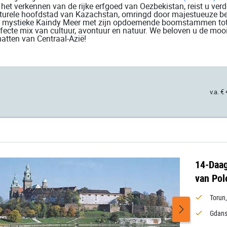
het verkennen van de rijke erfgoed van Oezbekistan, reist u ver
lturele hoofdstad van Kazachstan, omringd door majestueuze 
 mystieke Kaindy Meer met zijn opdoemende boomstammen tot de
fecte mix van cultuur, avontuur en natuur. We beloven u de mo
atten van Centraal-Azië!
v.a. €
14-Daag
van Pol
Torun
Gdans