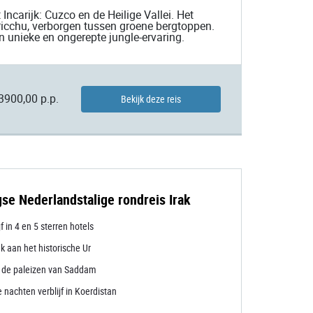
Incarijk: Cuzco en de Heilige Vallei. Het
icchu, verborgen tussen groene bergtoppen.
 unieke en ongerepte jungle-ervaring.
3900,00 p.p.
Bekijk deze reis
se Nederlandstalige rondreis Irak
jf in 4 en 5 sterren hotels
k aan het historische Ur
k de paleizen van Saddam
 nachten verblijf in Koerdistan