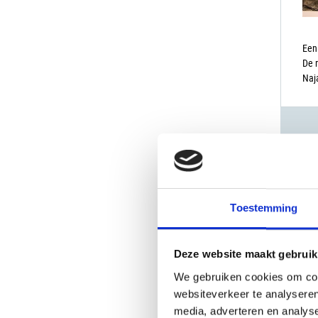
Een
De r
Naja
Toestemming
Deze website maakt gebruik
We gebruiken cookies om cont
websiteverkeer te analyseren
media, adverteren en analys