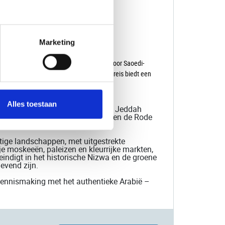
se van Al Ula
len in de Wadi
Marketing
ns deze bijzondere 14-daagse rondreis door Saoedi-
 woestijnforten en groene wadi’s: deze reis biedt een
en via het literaire Ha’il en het
Alles toestaan
 van Saoedi-Arabië'. In Medina en Jeddah
indrukwekkende moskeeën, markten en de Rode
ige landschappen, met uitgestrekte
e moskeeën, paleizen en kleurrijke markten,
 eindigt in het historische Nizwa en de groene
evend zijn.
e kennismaking met het authentieke Arabië –