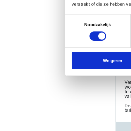
verstrekt of die ze hebben v
Toestemmingsselectie
Noodzakelijk
Maa
Ara
unie
We 
Weigeren
rot
erv
Zee
Ver
woe
ter
val
Dez
bui