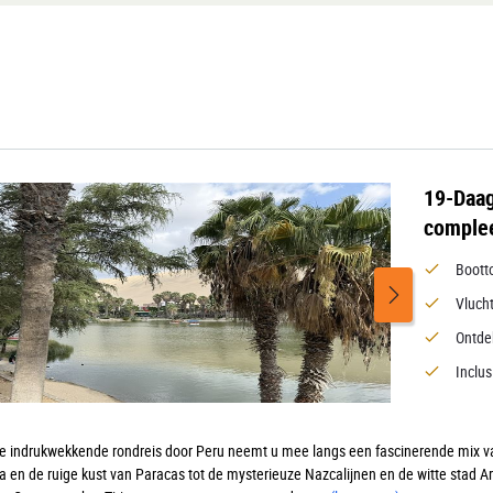
19-Daag
complee
Boott
Vlucht
Ontde
Inclu
e indrukwekkende rondreis door Peru neemt u mee langs een fascinerende mix van
a en de ruige kust van Paracas tot de mysterieuze Nazcalijnen en de witte sta