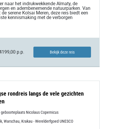
der naar het indrukwekkende Almaty, de
bergen en adembenemende natuurparken. Van
 serene Kolsai Meren, deze reis biedt een
oiste kennismaking met de verborgen
4199,00 p.p.
Bekijk deze reis
se rondreis langs de vele gezichten
en
, geboorteplaats Nicolaus Copernicus
k, Warschau, Krakau - Werelderfgoed UNESCO