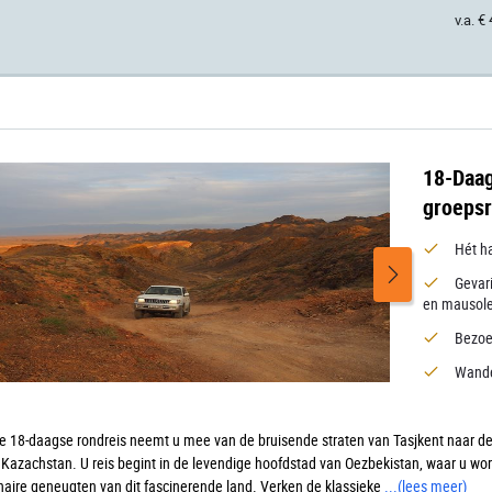
v.a. €
18-Daag
groepsr
Hét ha
Gevar
en mausol
Bezoe
Wande
e 18-daagse rondreis neemt u mee van de bruisende straten van Tasjkent naar d
 Kazachstan. U reis begint in de levendige hoofdstad van Oezbekistan, waar u wo
inaire geneugten van dit fascinerende land. Verken de klassieke
...
(lees meer)