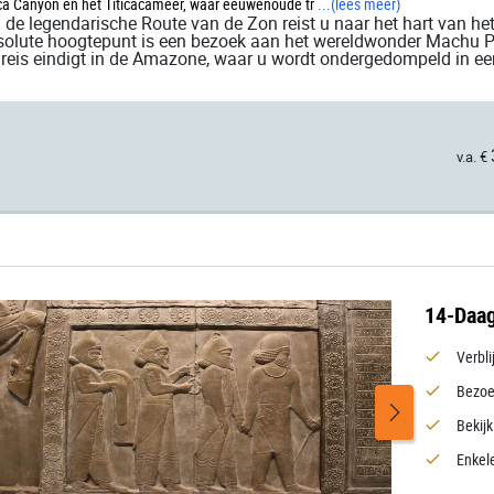
ca Canyon en het Titicacameer, waar eeuwenoude tr
...
(lees meer)
 de legendarische Route van de Zon reist u naar het hart van het 
olute hoogtepunt is een bezoek aan het wereldwonder Machu P
reis eindigt in de Amazone, waar u wordt ondergedompeld in een
v.a. €
14-Daag
Verbli
Bezoe
Bekij
Enkele