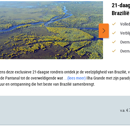
21-daag
Brazili
Volled
Verbli
Overn
Overn
ens deze exclusieve 21-daagse rondreis ontdek je de veelzijdigheid van Brazilië
 de Pantanal tot de overweldigende wat
...
(lees meer)
Ilha
Grande met zijn paradij
tuur en ontspanning die het beste van Brazilië samenbrengt.
v.a. €