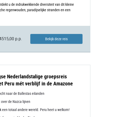
tdekt u de indrukwekkende diversiteit van dit kleine
che regenwouden, paradijselijke stranden en een
4515,00 p.p.
Bekijk deze reis
se Nederlandstalige groepsreis
t Peru mét verblijf in de Amazone
ocht naar de Ballestas eilanden
 over de Nazca lijnen
k een totaal andere wereld. Peru heet u welkom!