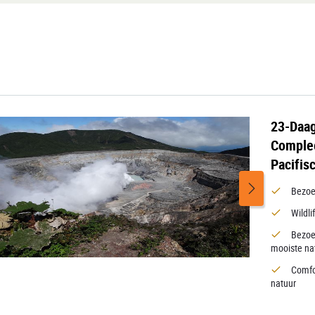
23-Daag
Complee
Pacifis
Bezoe
Wildli
Bezoe
mooiste na
Comfo
natuur