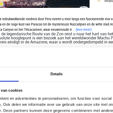
Inclu
e indrukwekkende rondreis door Peru neemt u mee langs een fascinerende mix van
a en de ruige kust van Paracas tot de mysterieuze Nazcalijnen en de witte sta
ca Canyon en het Titicacameer, waar eeuwenoude tr
...
(lees meer)
 de legendarische Route van de Zon reist u naar het hart van het 
olute hoogtepunt is een bezoek aan het wereldwonder Machu P
reis eindigt in de Amazone, waar u wordt ondergedompeld in een
v.a. €
Details
 van cookies
ent en advertenties te personaliseren, om functies voor social
30-Daag
. Ook delen we informatie over uw gebruik van onze site met on
Chili
e. Deze partners kunnen deze gegevens combineren met andere i