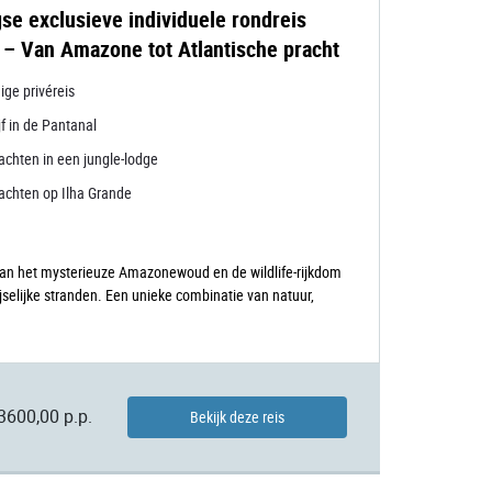
se exclusieve individuele rondreis
ë – Van Amazone tot Atlantische pracht
ige privéreis
jf in de Pantanal
achten in een jungle-lodge
achten op Ilha Grande
, van het mysterieuze Amazonewoud en de wildlife-rijkdom
selijke stranden. Een unieke combinatie van natuur,
3600,00 p.p.
Bekijk deze reis