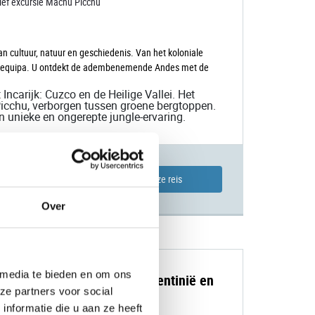
sief excursie Machu Picchu
 cultuur, natuur en geschiedenis. Van het koloniale
d Arequipa. U ontdekt de adembenemende Andes met de
Incarijk: Cuzco en de Heilige Vallei. Het
icchu, verborgen tussen groene bergtoppen.
 unieke en ongerepte jungle-ervaring.
3900,00 p.p.
Bekijk deze reis
Over
 media te bieden en om ons
se individuele rondreis Argentinië en
ze partners voor social
nformatie die u aan ze heeft