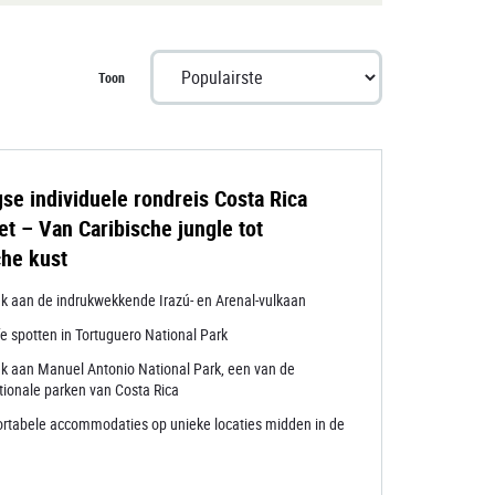
Toon
se individuele rondreis Costa Rica
t – Van Caribische jungle tot
che kust
k aan de indrukwekkende Irazú- en Arenal-vulkaan
fe spotten in Tortuguero National Park
k aan Manuel Antonio National Park, een van de
tionale parken van Costa Rica
rtabele accommodaties op unieke locaties midden in de