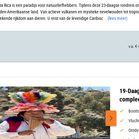
a Rica is een paradijs voor natuurliefhebbers. Tijdens deze 23-daagse rondreis on
den-Amerikaanse land. Van actieve vulkanen en mystieke nevelwouden tot tropis
ekende rijkdom aan dieren. U reist van de levendige Caribisc
...
(lees meer)
v.a. €
19-Daag
complee
Boott
Vlucht
Ontde