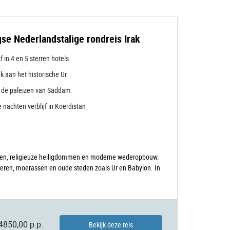
se Nederlandstalige rondreis Irak
jf in 4 en 5 sterren hotels
k aan het historische Ur
k de paleizen van Saddam
 nachten verblijf in Koerdistan
ngen, religieuze heiligdommen en moderne wederopbouw.
rivieren, moerassen en oude steden zoals Ur en Babylon. In
4850,00 p.p.
Bekijk deze reis