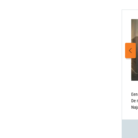
Een
De r
Naja