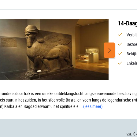
14-Daag
Verbli
Bezoe
Bekij
Enkele
 rondreis door Irak is een unieke ontdekkingstocht langs eeuwenoude beschavi
eis start in het zuiden, in het sfeervolle Basra, en voert langs de legendarische 
f, Karbala en Bagdad ervaart u het spirituele e
...
(lees meer)
v.a. €