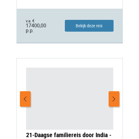
v.a. €
17400,00
Bekijk deze reis
p.p.
21-Daagse familiereis door India -