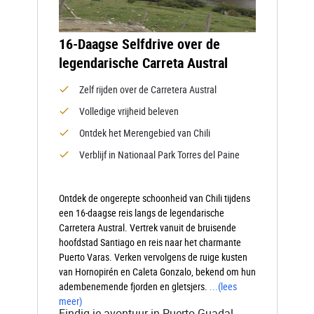
16-Daagse Selfdrive over de
legendarische Carreta Austral
Zelf rijden over de Carretera Austral
Volledige vrijheid beleven
Ontdek het Merengebied van Chili
Verblijf in Nationaal Park Torres del Paine
Ontdek de ongerepte schoonheid van Chili tijdens
een 16-daagse reis langs de legendarische
Carretera Austral. Vertrek vanuit de bruisende
hoofdstad Santiago en reis naar het charmante
Puerto Varas. Verken vervolgens de ruige kusten
van Hornopirén en Caleta Gonzalo, bekend om hun
adembenemende fjorden en gletsjers.
...
(lees
meer)
Eindig je avontuur in Puerto Guadal,