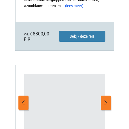
azuurblauwe meren en
...
(lees meer)
8800,00
v.a. €
Bekijk deze reis
p.p.