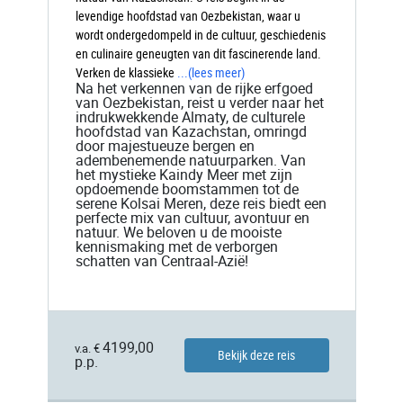
levendige hoofdstad van Oezbekistan, waar u
wordt ondergedompeld in de cultuur, geschiedenis
en culinaire geneugten van dit fascinerende land.
Verken de klassieke
...
(lees meer)
Na het verkennen van de rijke erfgoed
van Oezbekistan, reist u verder naar het
indrukwekkende Almaty, de culturele
hoofdstad van Kazachstan, omringd
door majestueuze bergen en
adembenemende natuurparken. Van
het mystieke Kaindy Meer met zijn
opdoemende boomstammen tot de
serene Kolsai Meren, deze reis biedt een
perfecte mix van cultuur, avontuur en
natuur. We beloven u de mooiste
kennismaking met de verborgen
schatten van Centraal-Azië!
4199,00
v.a. €
Bekijk deze reis
p.p.