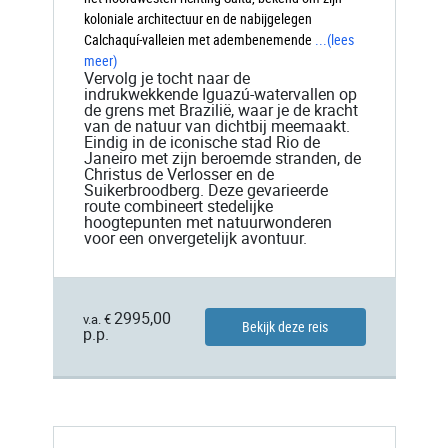
koloniale architectuur en de nabijgelegen
Calchaquí-valleien met adembenemende
...
(lees
meer)
Vervolg je tocht naar de
indrukwekkende Iguazú-watervallen op
de grens met Brazilië, waar je de kracht
van de natuur van dichtbij meemaakt.
Eindig in de iconische stad Rio de
Janeiro met zijn beroemde stranden, de
Christus de Verlosser en de
Suikerbroodberg. Deze gevarieerde
route combineert stedelijke
hoogtepunten met natuurwonderen
voor een onvergetelijk avontuur.
2995,00
v.a. €
Bekijk deze reis
p.p.