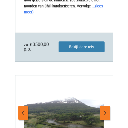
noorden van Chili karakteriseren. Vervolge
...
(lees
meer)
3500,00
v.a. €
Bekijk deze reis
p.p.