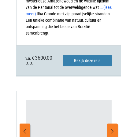
mysterieuze Amazonewoud en de wildlife-rijkdom
van de Pantanal tot de overweldigende wat
...
(lees
meer)
Ilha
Grande met zijn paradijselijke stranden.
Een unieke combinatie van natuur, cultuur en
ontspanning die het beste van Brazilië
samenbrengt.
3600,00
v.a. €
Bekijk deze reis
p.p.