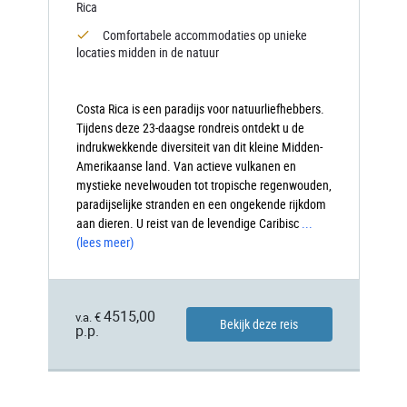
Rica
Comfortabele accommodaties op unieke
locaties midden in de natuur
Costa Rica is een paradijs voor natuurliefhebbers.
Tijdens deze 23-daagse rondreis ontdekt u de
indrukwekkende diversiteit van dit kleine Midden-
Amerikaanse land. Van actieve vulkanen en
mystieke nevelwouden tot tropische regenwouden,
paradijselijke stranden en een ongekende rijkdom
aan dieren. U reist van de levendige Caribisc
...
(lees meer)
4515,00
v.a. €
Bekijk deze reis
p.p.