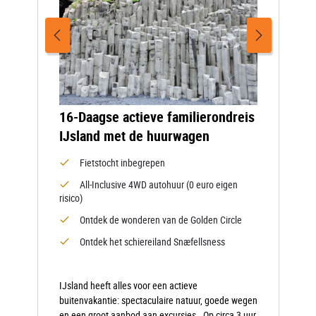
16-Daagse actieve familierondreis
IJsland met de huurwagen
Fietstocht inbegrepen
All-Inclusive 4WD autohuur (0 euro eigen
risico)
Ontdek de wonderen van de Golden Circle
Ontdek het schiereiland Snæfellsness
IJsland heeft alles voor een actieve
buitenvakantie: spectaculaire natuur, goede wegen
en een groot aanbod aan excursies. Op circa 3 uur