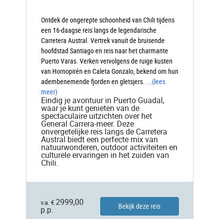
Ontdek de ongerepte schoonheid van Chili tijdens
een 16-daagse reis langs de legendarische
Carretera Austral. Vertrek vanuit de bruisende
hoofdstad Santiago en reis naar het charmante
Puerto Varas. Verken vervolgens de ruige kusten
van Hornopirén en Caleta Gonzalo, bekend om hun
adembenemende fjorden en gletsjers.
...
(lees
meer)
Eindig je avontuur in Puerto Guadal,
waar je kunt genieten van de
spectaculaire uitzichten over het
General Carrera-meer. Deze
onvergetelijke reis langs de Carretera
Austral biedt een perfecte mix van
natuurwonderen, outdoor activiteiten en
culturele ervaringen in het zuiden van
Chili.
2999,00
v.a. €
Bekijk deze reis
p.p.