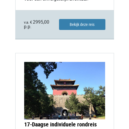
2995,00
v.a. €
Bekijk deze reis
p.p.
17-Daagse individuele rondreis