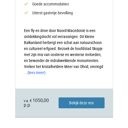
Goede accommodaties
Uiterst gastvrije bevolking
Een fly en drive door Noord-Macedonië is een
ontdekkingstocht vol verrassingen. Dit kleine
Balkanland herbergt een schat aan natuurschoon
en cultureel erfgoed. Bezoek de hoofdstad Skopje
met zijn mix van oosterse en westerse invloeden,
en bewonder de indrukwekkende monumenten.
Verken het kristalheldere Meer van Ohrid, omringd
...
(lees meer)
1050,00
v.a. €
Bekijk deze reis
p.p.