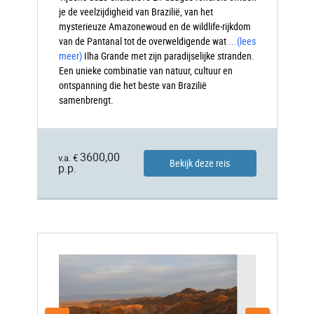
je de veelzijdigheid van Brazilië, van het
mysterieuze Amazonewoud en de wildlife-rijkdom
van de Pantanal tot de overweldigende wat
...
(lees
meer)
Ilha
Grande met zijn paradijselijke stranden.
Een unieke combinatie van natuur, cultuur en
ontspanning die het beste van Brazilië
samenbrengt.
3600,00
v.a. €
Bekijk deze reis
p.p.