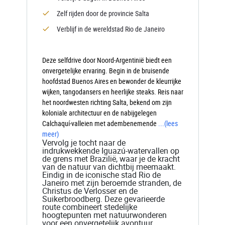
Zelf rijden door de provincie Salta
Verblijf in de wereldstad Rio de Janeiro
Deze selfdrive door Noord-Argentinië biedt een
onvergetelijke ervaring. Begin in de bruisende
hoofdstad Buenos Aires en bewonder de kleurrijke
wijken, tangodansers en heerlijke steaks. Reis naar
het noordwesten richting Salta, bekend om zijn
koloniale architectuur en de nabijgelegen
Calchaquí-valleien met adembenemende
...
(lees
meer)
Vervolg je tocht naar de
indrukwekkende Iguazú-watervallen op
de grens met Brazilië, waar je de kracht
van de natuur van dichtbij meemaakt.
Eindig in de iconische stad Rio de
Janeiro met zijn beroemde stranden, de
Christus de Verlosser en de
Suikerbroodberg. Deze gevarieerde
route combineert stedelijke
hoogtepunten met natuurwonderen
voor een onvergetelijk avontuur.