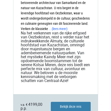
betoverende architectuur van Samarkand en de
natuur van Kazachstan. U reis begint in de
levendige hoofdstad van Oezbekistan, waar u
wordt ondergedompeld in de cultuur, geschiedenis
en culinaire geneugten van dit fascinerende land.
Verken de klassieke
...
(lees meer)
Na het verkennen van de rijke erfgoed
van Oezbekistan, reist u verder naar het
indrukwekkende Almaty, de culturele
hoofdstad van Kazachstan, omringd
door majestueuze bergen en
adembenemende natuurparken. Van
het mystieke Kaindy Meer met zijn
opdoemende boomstammen tot de
serene Kolsai Meren, deze reis biedt een
perfecte mix van cultuur, avontuur en
natuur. We beloven u de mooiste
kennismaking met de verborgen
schatten van Centraal-Azië!
4199,00
v.a. €
Bekijk deze reis
p.p.