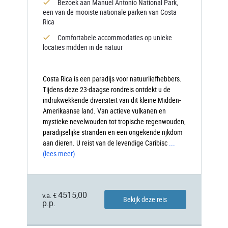
Bezoek aan Manuel Antonio National Park,
een van de mooiste nationale parken van Costa
Rica
Comfortabele accommodaties op unieke
locaties midden in de natuur
Costa Rica is een paradijs voor natuurliefhebbers.
Tijdens deze 23-daagse rondreis ontdekt u de
indrukwekkende diversiteit van dit kleine Midden-
Amerikaanse land. Van actieve vulkanen en
mystieke nevelwouden tot tropische regenwouden,
paradijselijke stranden en een ongekende rijkdom
aan dieren. U reist van de levendige Caribisc
...
(lees meer)
4515,00
v.a. €
Bekijk deze reis
p.p.