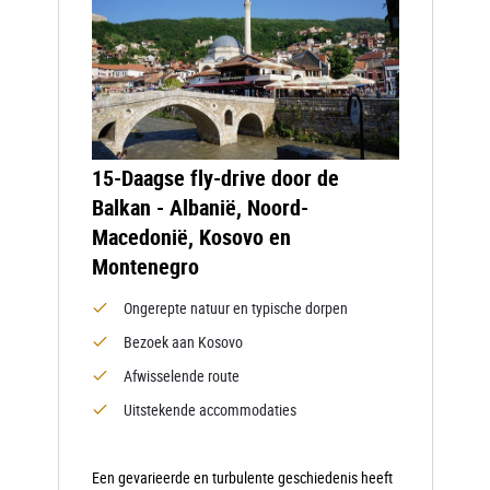
15-Daagse fly-drive door de
Balkan - Albanië, Noord-
Macedonië, Kosovo en
Montenegro
Ongerepte natuur en typische dorpen
Bezoek aan Kosovo
Afwisselende route
Uitstekende accommodaties
Een gevarieerde en turbulente geschiedenis heeft