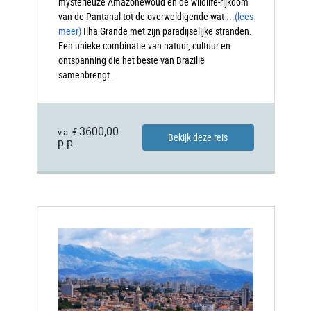
mysterieuze Amazonewoud en de wildlife-rijkdom
van de Pantanal tot de overweldigende wat
...
(lees
meer)
Ilha
Grande met zijn paradijselijke stranden.
Een unieke combinatie van natuur, cultuur en
ontspanning die het beste van Brazilië
samenbrengt.
3600,00
v.a. €
Bekijk deze reis
p.p.