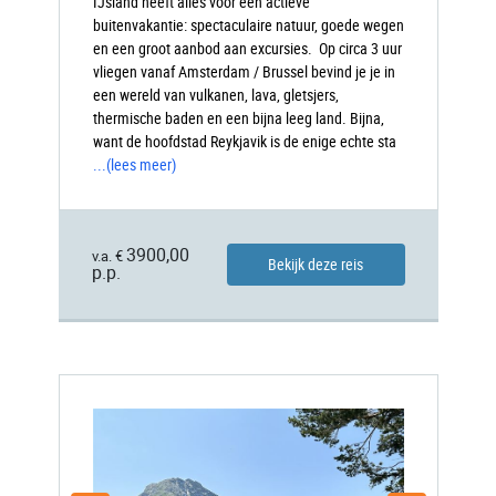
IJsland heeft alles voor een actieve
buitenvakantie: spectaculaire natuur, goede wegen
en een groot aanbod aan excursies. Op circa 3 uur
vliegen vanaf Amsterdam / Brussel bevind je je in
een wereld van vulkanen, lava, gletsjers,
thermische baden en een bijna leeg land. Bijna,
want de hoofdstad Reykjavik is de enige echte sta
...
(lees meer)
3900,00
v.a. €
Bekijk deze reis
p.p.