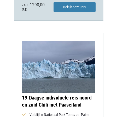
1290,00
v.a. €
Bekijk deze reis
p.p.
19-Daagse individuele reis noord
en zuid Chili met Paaseiland
Verblijf in Nationaal Park Torres del Paine