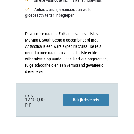
Unieke vaarroute incl. Falkans / Malvinas
Zodiac cruises, excursies aan wal en
groepsactiviteiten inbegrepen
Deze cruise naar de Falkland Islands – Islas
Malvinas, South Georgia gecombineerd met
Antarctica is een ware expeditiecruise. De reis
neemt u mee naar een van de laatste echte
wildernissen op aarde – een land van ongetemde,
ruige schoonheid en een verrassend gevarieerd
dierenleven.
v.a. €
17400,00
Bekijk deze reis
p.p.