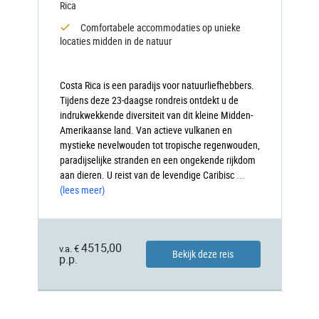
Rica
Comfortabele accommodaties op unieke
locaties midden in de natuur
Costa Rica is een paradijs voor natuurliefhebbers.
Tijdens deze 23-daagse rondreis ontdekt u de
indrukwekkende diversiteit van dit kleine Midden-
Amerikaanse land. Van actieve vulkanen en
mystieke nevelwouden tot tropische regenwouden,
paradijselijke stranden en een ongekende rijkdom
aan dieren. U reist van de levendige Caribisc
...
(lees meer)
4515,00
v.a. €
Bekijk deze reis
p.p.