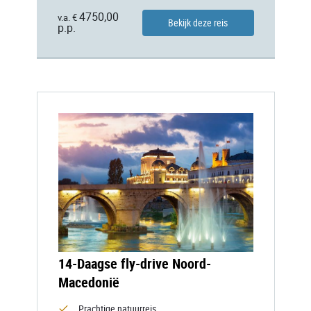
4750,00
v.a. €
Bekijk deze reis
p.p.
14-Daagse fly-drive Noord-
Macedonië
Prachtige natuurreis