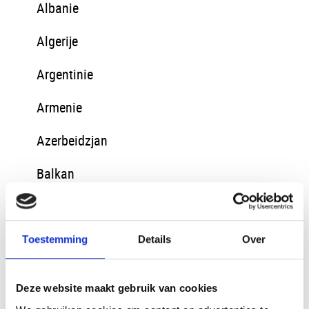
Albanie
Algerije
Argentinie
Armenie
Azerbeidzjan
Balkan
Baltische Staten
Bangladesh
Toestemming
Details
Over
Belize
Deze website maakt gebruik van cookies
Bosnie en Herzegovina