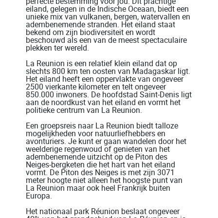
perfecte bestemming voor jou. Dit prachtige
eiland, gelegen in de Indische Oceaan, biedt een
unieke mix van vulkanen, bergen, watervallen en
adembenemende stranden. Het eiland staat
bekend om zijn biodiversiteit en wordt
beschouwd als een van de meest spectaculaire
plekken ter wereld.
La Reunion is een relatief klein eiland dat op
slechts 800 km ten oosten van Madagaskar ligt.
Het eiland heeft een oppervlakte van ongeveer
2500 vierkante kilometer en telt ongeveer
850.000 inwoners. De hoofdstad Saint-Denis ligt
aan de noordkust van het eiland en vormt het
politieke centrum van La Reunion.
Een groepsreis naar La Reunion biedt talloze
mogelijkheden voor natuurliefhebbers en
avonturiers. Je kunt er gaan wandelen door het
weelderige regenwoud of genieten van het
adembenemende uitzicht op de Piton des
Neiges-bergketen die het hart van het eiland
vormt. De Piton des Neiges is met zijn 3071
meter hoogte niet alleen het hoogste punt van
La Reunion maar ook heel Frankrijk buiten
Europa.
Het nationaal park Réunion beslaat ongeveer