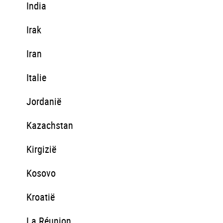
India
Irak
Iran
Italie
Jordanië
Kazachstan
Kirgizië
Kosovo
Kroatië
La Réunion