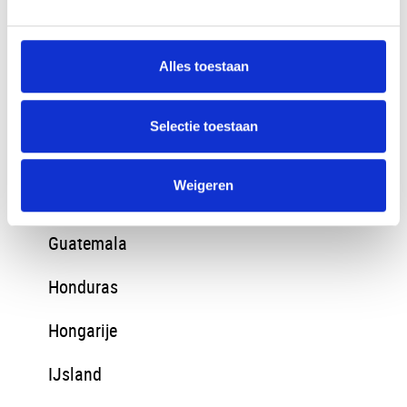
eSwatini
Ethiopie
Alles toestaan
Finland
Selectie toestaan
Georgie
Weigeren
Griekenland
Guatemala
Honduras
Hongarije
IJsland