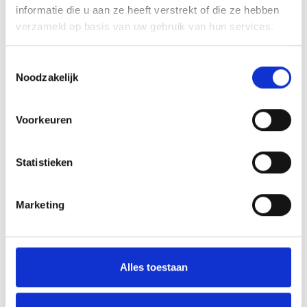
informatie die u aan ze heeft verstrekt of die ze hebben
Kirgizië
verzameld op basis van uw gebruik van hun services.
Kosovo
Toestemmingsselectie
Noodzakelijk
Kroatië
Voorkeuren
La Réunion
Letland
Statistieken
Libanon
Marketing
Litouwen
Marokko
Alles toestaan
Moldavië