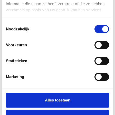
informatie die u aan ze heeft verstrekt of die ze hebben
Kirgizië
verzameld op basis van uw gebruik van hun services.
Kosovo
Toestemmingsselectie
Noodzakelijk
Kroatië
Voorkeuren
La Réunion
Letland
Statistieken
Libanon
Marketing
Litouwen
Marokko
Alles toestaan
Moldavië